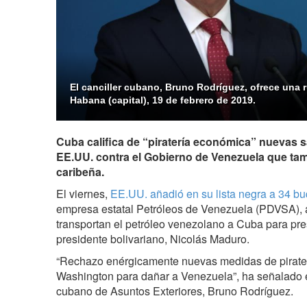
El canciller cubano, Bruno Rodríguez, ofrece una 
Habana (capital), 19 de febrero de 2019.
Cuba califica de “piratería económica” nuevas 
EE.UU. contra el Gobierno de Venezuela que tamb
caribeña.
El viernes,
EE.UU. añadió en su lista negra a 34 b
empresa estatal Petróleos de Venezuela (PDVSA), 
transportan el petróleo venezolano a Cuba para pre
presidente bolivariano, Nicolás Maduro.
“Rechazo enérgicamente nuevas medidas de pirate
Washington para dañar a Venezuela”, ha señalado es
cubano de Asuntos Exteriores, Bruno Rodríguez.