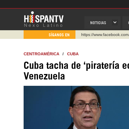
NOTICIAS
https://www.facebook.com
SÍGANOS EN
https://www.youtube.com/
http://twitter.com/nexo_lat
CENTROAMÉRICA
/
CUBA
https://t.me/hispantvcanal
Cuba tacha de ‘piratería
https://urmedium.com/c/h
Venezuela
WhatsApp y Viber: +98 92
Instagram como: hispan_t