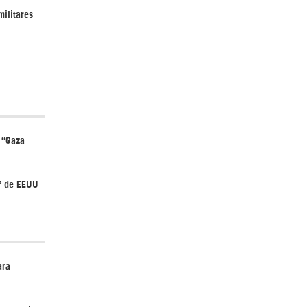
militares
Irán pide “tolerancia cero” ante ataques
contra instalaciones nucleares | Detrás de
la Razón
 “Gaza
a” de EEUU
¿Cómo será el Golfo Pérsico sin EEUU?
ara