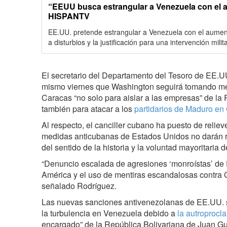
“EEUU busca estrangular a Venezuela con el 
HISPANTV
EE.UU. pretende estrangular a Venezuela con el aument
a disturbios y la justificación para una intervención milita
El secretario del Departamento del Tesoro de EE.UU
mismo viernes que Washington seguirá tomando me
Caracas “no solo para aislar a las empresas” de la 
también para atacar a los
partidarios de Maduro en
Al respecto, el canciller cubano ha puesto de reliev
medidas anticubanas de Estados Unidos no darán r
del sentido de la historia y la voluntad mayoritaria
“Denuncio escalada de agresiones ‘monroístas’ de
América y el uso de mentiras escandalosas contra 
señalado Rodríguez.
Las nuevas sanciones antivenezolanas de EE.UU.
la turbulencia en Venezuela debido a
la autroprocl
encargado” de la República Bolivariana de Juan Gu