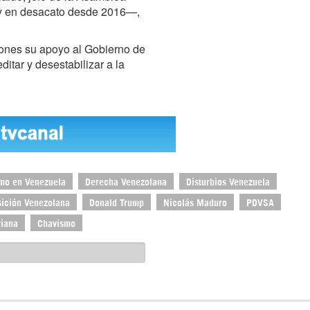
y en desacato desde 2016—,
siones su apoyo al Gobierno de
ditar y desestabilizar a la
mo en Venezuela
Derecha Venezolana
Disturbios Venezuela
ición Venezolana
Donald Trump
Nicolás Maduro
PDVSA
riana
Chavismo