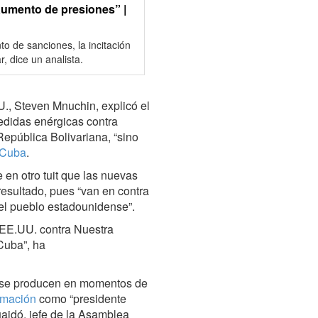
aumento de presiones” |
o de sanciones, la incitación
r, dice un analista.
., Steven Mnuchin, explicó el
didas enérgicas contra
República Bolivariana, “sino
 Cuba
.
e en otro tuit que las nuevas
esultado, pues “van en contra
 del pueblo estadounidense”.
 EE.UU. contra Nuestra
Cuba”, ha
 se producen en momentos de
amación
como “presidente
aidó, jefe de la Asamblea