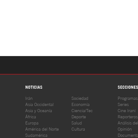
NOTICIAS
SECCIONE
Irán
Sociedad
Programas
Asia Occidental
Economía
Series
Asia y Oceanía
Ciencia/Tec
Cine Iraní
África
Deporte
Reporteros
Europa
Salud
Análisis de
América del Norte
Cultura
Opinión
Sudamérica
Documenta