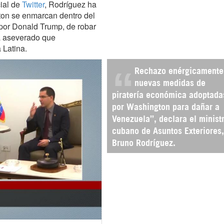
cial de
Twitter
, Rodríguez ha
on se enmarcan dentro del
 por Donald Trump, de robar
ha aseverado que
 Latina.
Rechazo enérgicamente
nuevas medidas de
piratería económica adoptada
por Washington para dañar a
Venezuela”, declara el minist
cubano de Asuntos Exteriores,
Bruno Rodríguez.