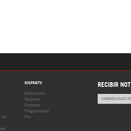
S
HISPANTV
RECIBIR NOT
Distribución
Nosotros
Contacto
Programación
l día
Rss
les