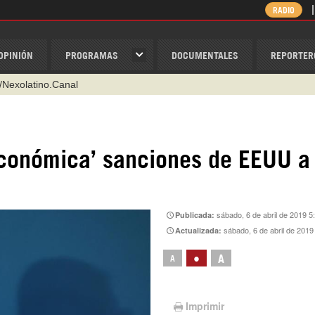
RADIO
OPINIÓN
PROGRAMAS
DOCUMENTALES
REPORTER
/Nexolatino.Canal
@nexo_latino
ino
 económica’ sanciones de EEUU a
ispantv
1 79 29 404
v
sábado, 6 de abril de 2019 5
Publicada:
sábado, 6 de abril de 2019
Actualizada:
•
A
A
Imprimir