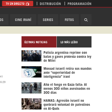
TV EN DIRECTO
DISTRIBUCIÓN
PROGRAMACIÓN
HispanTV
OS
CINE IRANÍ
SERIES
FOTOS
ÚLTIMAS NOTICIAS
LO MÁS LEÍDO
Policía argentina reprime con
balas y gases protesta contra ley
de Milei
Mossad israelí retira sus mandos
ante “superioridad de
:41
inteligencia” iraní
 6:29
Alto el fuego en Gaza falla: Al
menos 300 niños asesinados en
300 días
HAMAS: Agresión israelí no
quebrará voluntad de palestinos
en Al-Quds