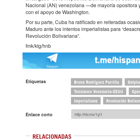
Nacional (AN) venezolana —de mayoría opositora 
con el apoyo de Washington.
Por su parte, Cuba ha ratificado en reiteradas oca
Maduro ante los intentos imperialistas para “desacre
Revolución Bolivariana”.
fmk/ktg/hnb
Etiquetas
Bruno Rodríguez Parrilla
Golpis
Tensiones Venezuela-EEUU
Opos
Imperialismo
Revolución Boliva
Enlace corto
RELACIONADAS