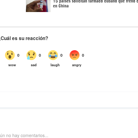
15 países solicitan fármaco cubano que frenó 
en China