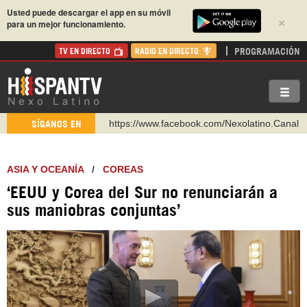
Usted puede descargar el app en su móvil
×
para un mejor funcionamiento.
PROGRAMACIÓN
TV EN DIRECTO
RADIO EN DIRECTO
https://www.facebook.com/Nexolatino.Canal
https://www.youtube.com/@nexo_latino
SÍGANOS EN
http://twitter.com/nexo_latino
https://t.me/hispantvcanal
ASIA Y OCEANÍA
/
COREAS
https://urmedium.com/c/hispantv
‘EEUU y Corea del Sur no renunciarán a
WhatsApp y Viber: +98 921 79 29 404
sus maniobras conjuntas’
Instagram como: hispan_tv