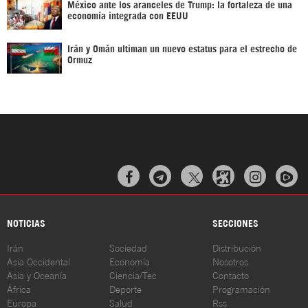
México ante los aranceles de Trump: la fortaleza de una
economía integrada con EEUU
Irán y Omán ultiman un nuevo estatus para el estrecho de
Ormuz



NOTICIAS
SECCIONES
Irán
Sociedad
Distribución
Asia Occidental
Economía
Nosotros
Asia y Oceanía
Ciencia/Tec
Contacto
África
Deporte
Programación
Europa
Salud
Rss