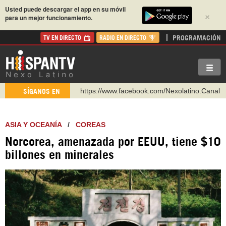
Usted puede descargar el app en su móvil
×
para un mejor funcionamiento.
PROGRAMACIÓN
TV EN DIRECTO
RADIO EN DIRECTO
https://www.facebook.com/Nexolatino.Canal
SÍGANOS EN
https://www.youtube.com/@nexo_latino
http://twitter.com/nexo_latino
ASIA Y OCEANÍA
/
COREAS
https://t.me/hispantvcanal
Norcorea, amenazada por EEUU, tiene $10
https://urmedium.com/c/hispantv
billones en minerales
WhatsApp y Viber: +98 921 79 29 404
Instagram como: hispan_tv