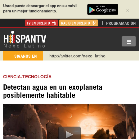
Usted puede descargar el app en su móvil
×
para un mejor funcionamiento.
PROGRAMACIÓN
TV EN DIRECTO
RADIO EN DIRECTO
http://twitter.com/nexo_latino
SÍGANOS EN
https://t.me/hispantvcanal
https://urmedium.com/c/hispantv
CIENCIA-TECNOLOGÍA
WhatsApp y Viber: +98 921 79 29 404
Detectan agua en un exoplaneta
Instagram como: hispan_tv
posiblemente habitable
https://www.facebook.com/Nexolatino.Canal
https://www.youtube.com/@nexo_latino