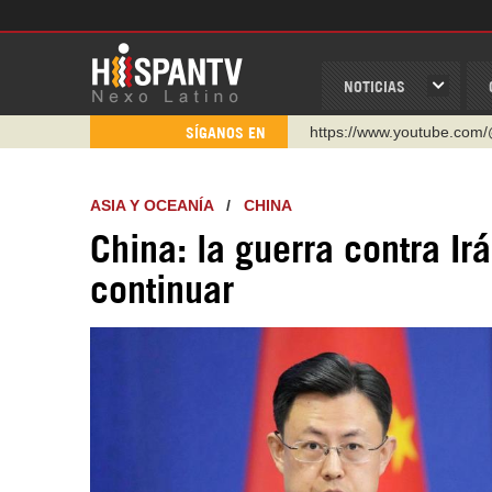
NOTICIAS
https://www.youtube.com/
SÍGANOS EN
http://twitter.com/nexo_lat
https://t.me/hispantvcanal
ASIA Y OCEANÍA
/
CHINA
https://urmedium.com/c/h
China: la guerra contra I
WhatsApp y Viber: +98 92
continuar
Instagram como: hispan_t
https://www.facebook.com