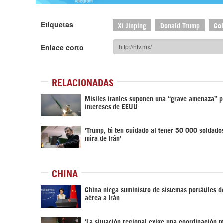
Etiquetas
Xi Jinping
Donald Trump
Gol
Enlace corto
RELACIONADAS
Misiles iraníes suponen una “grave amenaza” p
intereses de EEUU
‘Trump, tú ten cuidado al tener 50 000 soldado
mira de Irán’
CHINA
China niega suministro de sistemas portátiles d
aérea a Irán
‘La situación regional exige una coordinación 