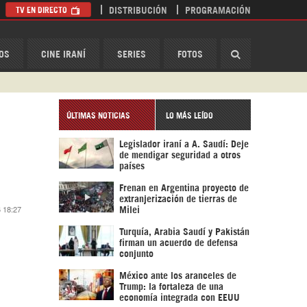
TV EN DIRECTO
DISTRIBUCIÓN
PROGRAMACIÓN
HispanTV
OS
CINE IRANÍ
SERIES
FOTOS
ÚLTIMAS NOTICIAS
LO MÁS LEÍDO
Legislador iraní a A. Saudí: Deje
de mendigar seguridad a otros
países
Frenan en Argentina proyecto de
extranjerización de tierras de
6 18:27
Milei
Turquía, Arabia Saudí y Pakistán
firman un acuerdo de defensa
conjunto
México ante los aranceles de
Trump: la fortaleza de una
economía integrada con EEUU