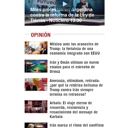
Miles protestan en Argentina
contra la reforma de la Ley de
Tierras - Noticiero 13:30
OPINIÓN
México ante los aranceles de
Trump: la fortaleza de una
economía integrada con EEUU
Irán y Omán ultiman un nuevo
estatus para el estrecho de
Ormuz
Amenaza, ultimátum, retirada:
¿por qué la retórica belicosa de
Trump contra Irán siempre
termina en retroceso?
Arbaín: El viaje eterno de
recuerdo, resistencia y
renacimiento del mensaje de
Karbala
Irán marca el ritmo del conflicto