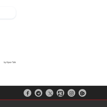


