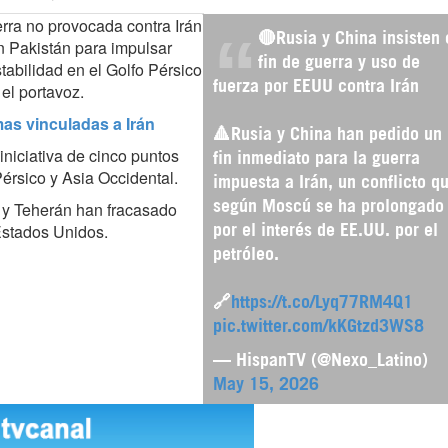
rra no provocada contra Irán
🔴Rusia y China insisten 
n Pakistán para impulsar
fin de guerra y uso de
tabilidad en el Golfo Pérsico y
fuerza por EEUU contra Irán
el portavoz.
as vinculadas a Irán
🔺Rusia y China han pedido un
niciativa de cinco puntos
fin inmediato para la guerra
 Pérsico y Asia Occidental.
impuesta a Irán, un conflicto q
 y Teherán han fracasado
según Moscú se ha prolongado
Estados Unidos.
por el interés de EE.UU. por el
petróleo.
🔗
https://t.co/Lyq77RM4Q1
pic.twitter.com/kKGtzd3WS8
— HispanTV (@Nexo_Latino)
May 15, 2026