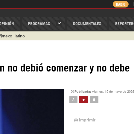
RADIO
OPINIÓN
PROGRAMAS
DOCUMENTALES
REPORTER
@nexo_latino
ino
ispantv
rán no debió comenzar y no debe
1 79 29 404
v
/Nexolatino.Canal
viernes, 15 de mayo de 202
Publicada:
•
A
A
Imprimir