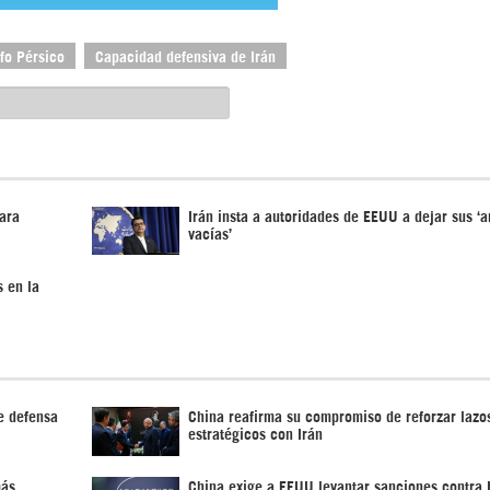
fo Pérsico
Capacidad defensiva de Irán
ara
Irán insta a autoridades de EEUU a dejar sus ‘
vacías’
s en la
e defensa
China reafirma su compromiso de reforzar lazo
estratégicos con Irán
más
China exige a EEUU levantar sanciones contra 