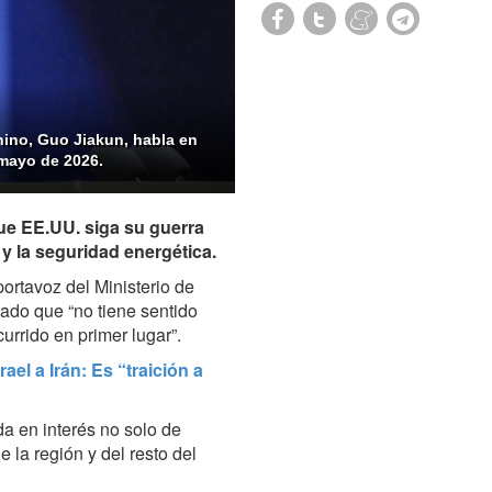
chino, Guo Jiakun, habla en
 mayo de 2026.
ue EE.UU. siga su guerra
 y la seguridad energética.
ortavoz del Ministerio de
ado que “no tiene sentido
urrido en primer lugar”.
l a Irán: Es “traición a
da en interés no solo de
 la región y del resto del