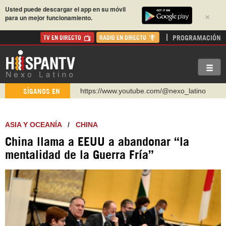
Usted puede descargar el app en su móvil
×
para un mejor funcionamiento.
PROGRAMACIÓN
TV EN DIRECTO
RADIO EN DIRECTO
https://www.youtube.com/@nexo_latino
SÍGANOS EN
http://twitter.com/nexo_latino
https://t.me/hispantvcanal
ASIA Y OCEANÍA
/
CHINA
https://urmedium.com/c/hispantv
China llama a EEUU a abandonar “la
WhatsApp y Viber: +98 921 79 29 404
mentalidad de la Guerra Fría”
Instagram como: hispan_tv
https://www.facebook.com/Nexolatino.Canal