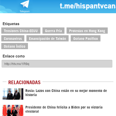
Etiquetas
Tensiones China-EEUU
Guerra Fría
Protestas en Hong Kong
Coronavirus
Emancipación de Taiwán
Océano Pacífico
Océano Índico
Enlace corto
RELACIONADAS
Rusia: Lazos con China están en su mejor momento de
historia
Presidente de China felicita a Biden por su victoria
electoral