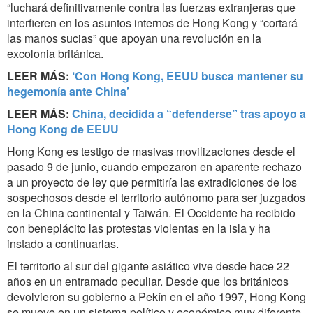
“luchará definitivamente contra las fuerzas extranjeras que
interfieren en los asuntos internos de Hong Kong y “cortará
las manos sucias” que apoyan una revolución
en la
excolonia británica.
LEER MÁS:
‘Con Hong Kong, EEUU busca mantener su
hegemonía ante China’
LEER MÁS:
China, decidida a “defenderse” tras apoyo a
Hong Kong de EEUU
Hong Kong es testigo de masivas movilizaciones desde el
pasado 9 de junio, cuando empezaron en aparente rechazo
a un proyecto de ley que permitiría las extradiciones de los
sospechosos desde el territorio autónomo para ser juzgados
en la China continental y Taiwán. El Occidente ha recibido
con beneplácito las protestas violentas en la isla y ha
instado a continuarlas.
El territorio al sur del gigante asiático vive desde hace 22
años en un entramado peculiar. Desde que los británicos
devolvieron su gobierno a Pekín en el año 1997, Hong Kong
se mueve en un sistema político y económico muy diferente