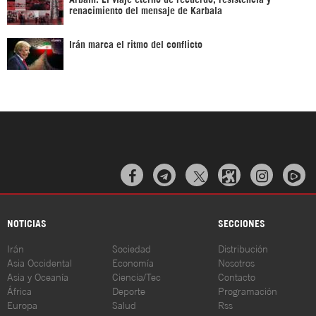
renacimiento del mensaje de Karbala
Irán marca el ritmo del conflicto



NOTICIAS
SECCIONES
Irán
Sociedad
Distribución
Asia Occidental
Economía
Nosotros
Asia y Oceanía
Ciencia/Tec
Contacto
África
Deporte
Programación
Europa
Salud
Rss