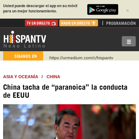
Usted puede descargar el app en su móvil
×
para un mejor funcionamiento.
PROGRAMACIÓN
TV EN DIRECTO
RADIO EN DIRECTO
https://urmedium.com/c/hispantv
SÍGANOS EN
WhatsApp y Viber: +98 921 79 29 404
Instagram como: hispan_tv
ASIA Y OCEANÍA
/
CHINA
https://www.facebook.com/Nexolatino.Canal
China tacha de “paranoica” la conducta
https://www.youtube.com/@nexo_latino
de EEUU
http://twitter.com/nexo_latino
https://t.me/hispantvcanal