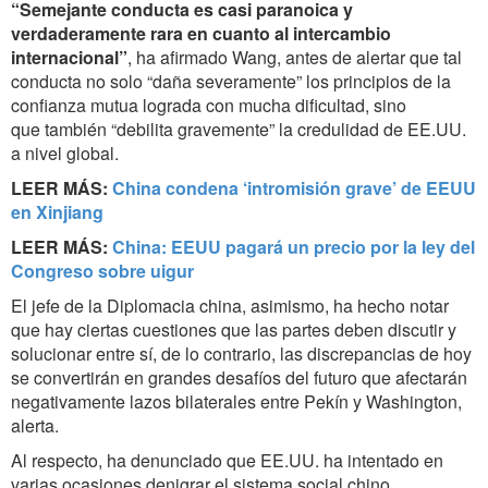
“Semejante conducta es casi paranoica y
verdaderamente rara en cuanto al intercambio
internacional”
, ha afirmado Wang, antes de alertar que tal
conducta no solo “daña severamente” los principios de la
confianza mutua lograda con mucha dificultad, sino
que también “debilita gravemente” la credulidad de EE.UU.
a nivel global.
LEER MÁS:
China condena ‘intromisión grave’ de EEUU
en Xinjiang
LEER MÁS:
China: EEUU pagará un precio por la ley del
Congreso sobre uigur
El jefe de la Diplomacia china, asimismo, ha hecho notar
que hay ciertas cuestiones que las partes deben discutir y
solucionar entre sí, de lo contrario, las discrepancias de hoy
se convertirán en grandes desafíos del futuro que afectarán
negativamente lazos bilaterales entre Pekín y Washington,
alerta.
Al respecto, ha denunciado que EE.UU. ha intentado en
varias ocasiones denigrar el sistema social chino.