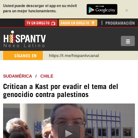
Usted puede descargar el app en su móvil
×
para un mejor funcionamiento.
PROGRAMACIÓN
TV EN DIRECTO
RADIO EN DIRECTO
https://t.me/hispantvcanal
SÍGANOS EN
https://urmedium.com/c/hispantv
WhatsApp y Viber: +98 921 79 29 404
SUDAMÉRICA
/
CHILE
Instagram como: hispan_tv
Critican a Kast por evadir el tema del
https://www.facebook.com/Nexolatino.Canal
genocidio contra palestinos
https://www.youtube.com/@nexo_latino
http://twitter.com/nexo_latino