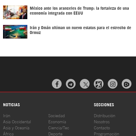
México ante los aranceles de Trump: la fortaleza de una
economía integrada con EEUU
Irán y Omán ultiman un nuevo estatus para el estrecho de
Ormuz



NOTICIAS
SECCIONES
Irán
Sociedad
Distribución
Asia Occidental
Economía
Nosotros
Asia y Oceanía
Ciencia/Tec
Contacto
África
Deporte
Programación