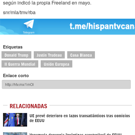
según indicó la propia Freeland en mayo.
snr/mla/tmv/rba
Etiquetas
Donald Trump
Justin Trudeau
Casa Blanca
II Guerra Mundial
Unión Europea
Enlace corto
RELACIONADAS
UE prevé deterioro en lazos transatlánticos tras comicios
de EEUU
Venezuela denuncia "prácticas gansteriles" de EEUU