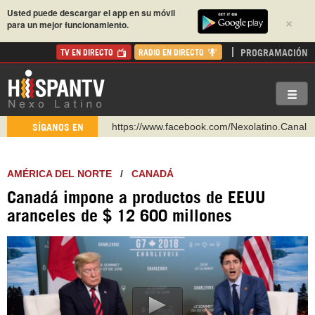
Usted puede descargar el app en su móvil
×
para un mejor funcionamiento.
PROGRAMACIÓN
TV EN DIRECTO
RADIO EN DIRECTO
https://www.facebook.com/Nexolatino.Canal
https://www.youtube.com/@nexo_latino
SÍGANOS EN
http://twitter.com/nexo_latino
https://t.me/hispantvcanal
AMÉRICA DEL NORTE
/
CANADÁ
https://urmedium.com/c/hispantv
Canadá impone a productos de EEUU
WhatsApp y Viber: +98 921 79 29 404
aranceles de $ 12 600 millones
Instagram como: hispan_tv