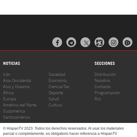



NOTICIAS
SECCIONES
Irán
Sociedad
Distribución
Asia Occidental
Economía
Nosotros
Asia y Oceanía
Ciencia/Tec
Contacto
África
Deporte
Programación
Europa
Salud
Rss
América del Norte
Cultura
Sudamérica
Centroamérica
© HispanTV 2023. Todos los derechos reservados. Al usar los materiales
parcial o completamente, es obligatorio hacer referencia a HispanTV