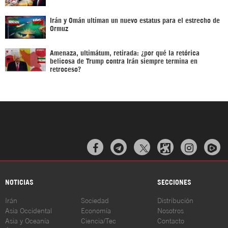
Irán y Omán ultiman un nuevo estatus para el estrecho de
Ormuz
Amenaza, ultimátum, retirada: ¿por qué la retórica
belicosa de Trump contra Irán siempre termina en
retroceso?



NOTICIAS
SECCIONES
Irán
Sociedad
Distribución
Asia Occidental
Economía
Nosotros
Asia y Oceanía
Ciencia/Tec
Contacto