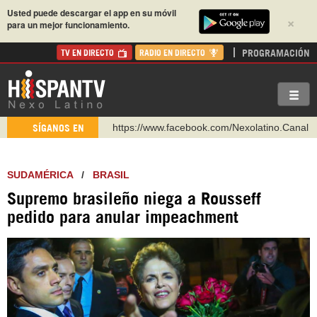
Usted puede descargar el app en su móvil
×
para un mejor funcionamiento.
PROGRAMACIÓN
TV EN DIRECTO
RADIO EN DIRECTO
https://www.youtube.com/@nexo_latino
SÍGANOS EN
http://twitter.com/nexo_latino
https://t.me/hispantvcanal
SUDAMÉRICA
/
BRASIL
https://urmedium.com/c/hispantv
Supremo brasileño niega a Rousseff
WhatsApp y Viber: +98 921 79 29 404
pedido para anular impeachment
Instagram como: hispan_tv
https://www.facebook.com/Nexolatino.Canal