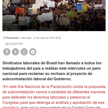
miércoles, 15 de abril de 2015 8:00
Publicada:
Imprimir
Sindicatos laborales de Brasil han llamado a todos los
trabajadores del país a realizar este miércoles un paro
nacional para reclamar su rechazo al proyecto de
subcontratación laboral del Gobierno.
“
En este Día Nacional de la Paralización contra la propuesta
de subcontratación vamos a protestar de diferentes maneras
para defender los derechos laborales y presionar al
Congreso para que detenga el análisis y aprobación de esa
iniciativa
”, reza así la convocatoria de la Central Única de