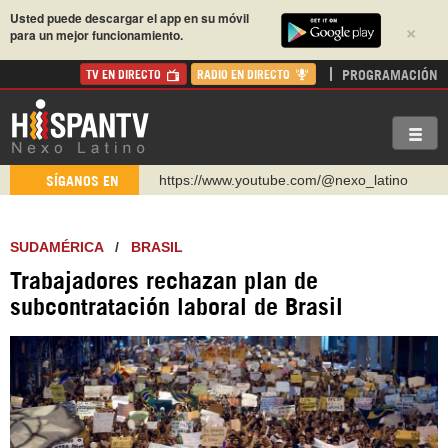
Usted puede descargar el app en su móvil
×
para un mejor funcionamiento.
PROGRAMACIÓN
TV EN DIRECTO
RADIO EN DIRECTO
https://www.youtube.com/@nexo_latino
SÍGANOS EN
http://twitter.com/nexo_latino
https://t.me/hispantvcanal
SUDAMÉRICA
/
BRASIL
https://urmedium.com/c/hispantv
Trabajadores rechazan plan de
WhatsApp y Viber: +98 921 79 29 404
subcontratación laboral de Brasil
Instagram como: hispan_tv
https://www.facebook.com/Nexolatino.Canal