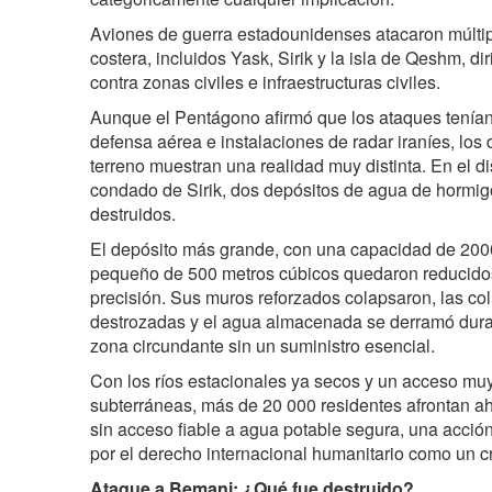
Aviones de guerra estadounidenses atacaron múltip
costera, incluidos Yask, Sirik y la isla de Qeshm, d
contra zonas civiles e infraestructuras civiles.
Aunque el Pentágono afirmó que los ataques tenían
defensa aérea e instalaciones de radar iraníes, lo
terreno muestran una realidad muy distinta. En el di
condado de Sirik, dos depósitos de agua de hormi
destruidos.
El depósito más grande, con una capacidad de 2000
pequeño de 500 metros cúbicos quedaron reducido
precisión. Sus muros reforzados colapsaron, las co
destrozadas y el agua almacenada se derramó duran
zona circundante sin un suministro esencial.
Con los ríos estacionales ya secos y un acceso muy
subterráneas, más de 20 000 residentes afrontan ah
sin acceso fiable a agua potable segura, una acci
por el derecho internacional humanitario como un c
Ataque a Bemani: ¿Qué fue destruido?