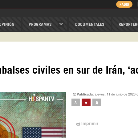
RADIO
OPINIÓN
PROGRAMAS
DOCUMENTALES
REPORTER
ispantv
1 79 29 404
v
alses civiles en sur de Irán, ‘a
/Nexolatino.Canal
@nexo_latino
ino
jueves, 11 de junio de 2026 
Publicada:
•
A
A
Imprimir