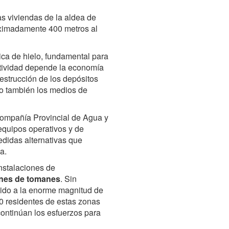
as viviendas de la aldea de
roximadamente 400 metros al
ica de hielo, fundamental para
ctividad depende la economía
destrucción de los depósitos
no también los medios de
Compañía Provincial de Agua y
quipos operativos y de
edidas alternativas que
a.
nstalaciones de
ones de tomanes
. Sin
bido a la enorme magnitud de
00 residentes de estas zonas
ontinúan los esfuerzos para