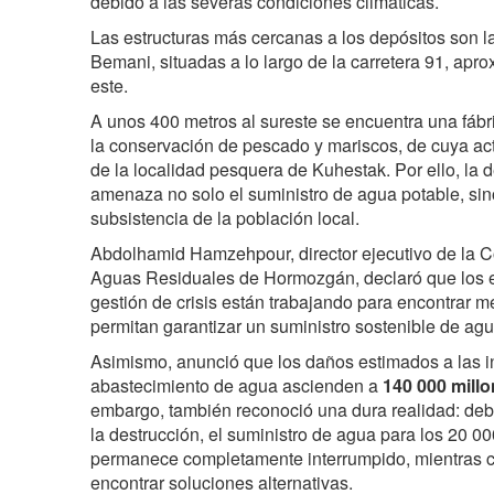
debido a las severas condiciones climáticas.
Las estructuras más cercanas a los depósitos son l
Bemani, situadas a lo largo de la carretera 91, ap
este.
A unos 400 metros al sureste se encuentra una fábr
la conservación de pescado y mariscos, de cuya a
de la localidad pesquera de Kuhestak. Por ello, la 
amenaza no solo el suministro de agua potable, si
subsistencia de la población local.
Abdolhamid Hamzehpour, director ejecutivo de la 
Aguas Residuales de Hormozgán, declaró que los e
gestión de crisis están trabajando para encontrar m
permitan garantizar un suministro sostenible de agu
Asimismo, anunció que los daños estimados a las i
abastecimiento de agua ascienden a
140 000 mill
embargo, también reconoció una dura realidad: de
la destrucción, el suministro de agua para los 20 0
permanece completamente interrumpido, mientras c
encontrar soluciones alternativas.