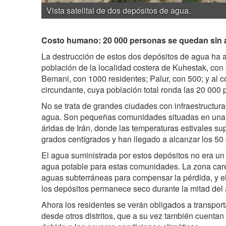
Vista satelital de dos depósitos de agua.
Costo humano: 20 000 personas se quedan sin
La destrucción de estos dos depósitos de agua ha a
población de la localidad costera de Kuhestak, con 
Bemani, con 1000 residentes; Palur, con 500; y al co
circundante, cuya población total ronda las 20 000 
No se trata de grandes ciudades con infraestructura
agua. Son pequeñas comunidades situadas en una d
áridas de Irán, donde las temperaturas estivales s
grados centígrados y han llegado a alcanzar los 50
El agua suministrada por estos depósitos no era un l
agua potable para estas comunidades. La zona care
aguas subterráneas para compensar la pérdida, y el
los depósitos permanece seco durante la mitad del 
Ahora los residentes se verán obligados a transpor
desde otros distritos, que a su vez también cuentan