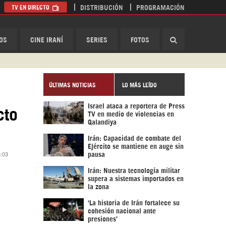
TV EN DIRECTO
DISTRIBUCIÓN
PROGRAMACIÓN
HispanTV
OS
CINE IRANÍ
SERIES
FOTOS
ÚLTIMAS NOTICIAS
LO MÁS LEÍDO
Israel ataca a reportera de Press
cto
TV en medio de violencias en
Qalandiya
Irán: Capacidad de combate del
Ejército se mantiene en auge sin
6:03
pausa
Irán: Nuestra tecnología militar
supera a sistemas importados en
la zona
‘La historia de Irán fortalece su
cohesión nacional ante
presiones’