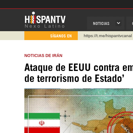
NOTICIAS
https://t.me/hispantvcanal
SÍGANOS EN
https://urmedium.com/c/h
WhatsApp y Viber: +98 92
NOTICIAS DE IRÁN
Instagram como: hispan_t
Ataque de EEUU contra emb
https://www.facebook.com
de terrorismo de Estado’
https://www.youtube.com/
http://twitter.com/nexo_lat