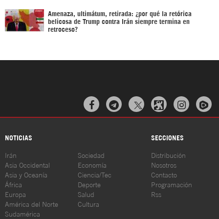
Amenaza, ultimátum, retirada: ¿por qué la retórica
belicosa de Trump contra Irán siempre termina en
retroceso?



NOTICIAS
SECCIONES
Irán
Sociedad
Distribución
Asia Occidental
Economía
Nosotros
Asia y Oceanía
Ciencia/Tec
Contacto
África
Deporte
Programación
Europa
Salud
Rss
América del Norte
Cultura
Sudamérica