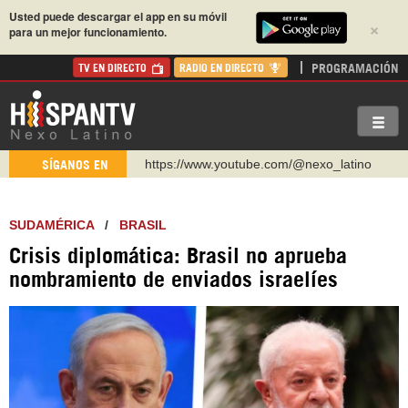
Usted puede descargar el app en su móvil
×
para un mejor funcionamiento.
PROGRAMACIÓN
TV EN DIRECTO
RADIO EN DIRECTO
https://www.youtube.com/@nexo_latino
SÍGANOS EN
http://twitter.com/nexo_latino
https://t.me/hispantvcanal
SUDAMÉRICA
/
BRASIL
https://urmedium.com/c/hispantv
Crisis diplomática: Brasil no aprueba
WhatsApp y Viber: +98 921 79 29 404
nombramiento de enviados israelíes
Instagram como: hispan_tv
https://www.facebook.com/Nexolatino.Canal