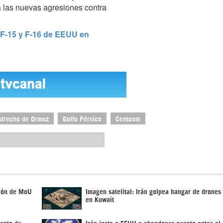
a las nuevas agresiones contra
, F-15 y F-16 de EEUU en
strecho de Ormuz
Golfo Pérsico
Centcom
ción de MoU
Imagen satelital: Irán golpea hangar de drone
en Kuwait
iento de
Irán insta a EEUU a abandonar cuanto antes el 