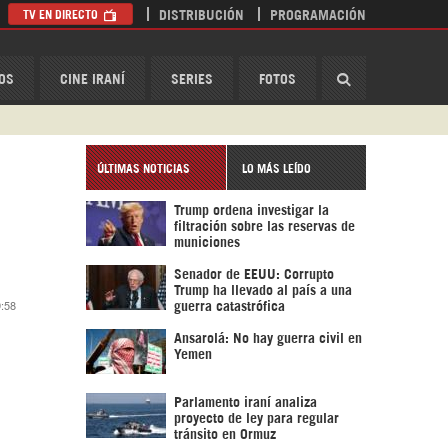
TV EN DIRECTO
DISTRIBUCIÓN
PROGRAMACIÓN
HispanTV
OS
CINE IRANÍ
SERIES
FOTOS
ÚLTIMAS NOTICIAS
LO MÁS LEÍDO
Trump ordena investigar la
o
filtración sobre las reservas de
municiones
Senador de EEUU: Corrupto
Trump ha llevado al país a una
9:58
guerra catastrófica
Ansarolá: No hay guerra civil en
Yemen
Parlamento iraní analiza
proyecto de ley para regular
tránsito en Ormuz