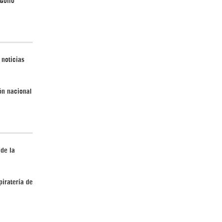
Irán pide “tolerancia cero” ante ataques
contra instalaciones nucleares | Detrás de
 noticias
la Razón
ión nacional
 de la
¿Cómo será el Golfo Pérsico sin EEUU?
piratería de