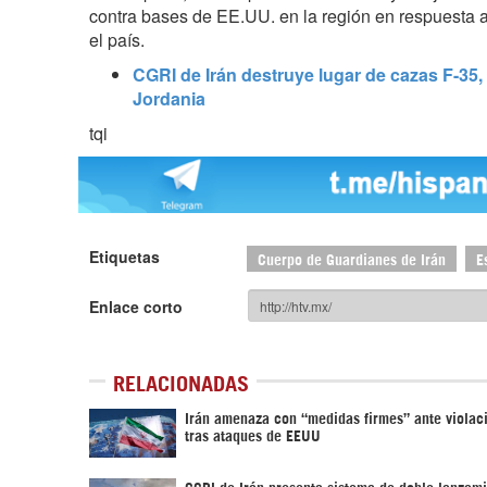
contra bases de EE.UU. en la región en respuesta 
el país.
CGRI de Irán destruye lugar de cazas F-35
Jordania
tqi
Etiquetas
Cuerpo de Guardianes de Irán
E
Enlace corto
RELACIONADAS
Irán amenaza con “medidas firmes” ante viola
tras ataques de EEUU
CGRI de Irán presenta sistema de doble lanzam