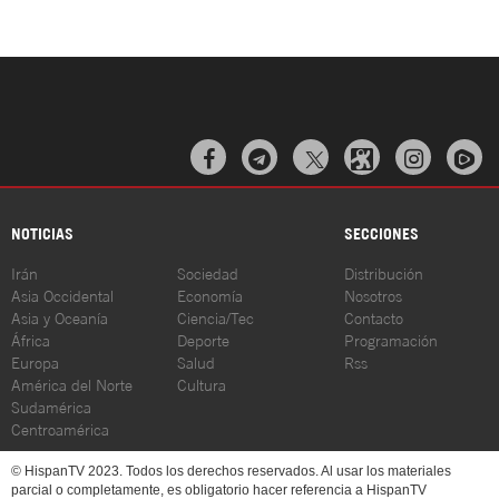



NOTICIAS
SECCIONES
Irán
Sociedad
Distribución
Asia Occidental
Economía
Nosotros
Asia y Oceanía
Ciencia/Tec
Contacto
África
Deporte
Programación
Europa
Salud
Rss
América del Norte
Cultura
Sudamérica
Centroamérica
© HispanTV 2023. Todos los derechos reservados. Al usar los materiales
parcial o completamente, es obligatorio hacer referencia a HispanTV