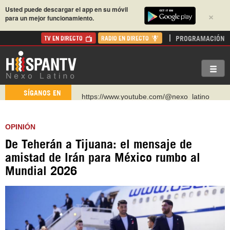
Usted puede descargar el app en su móvil
×
para un mejor funcionamiento.
PROGRAMACIÓN
TV EN DIRECTO
RADIO EN DIRECTO
https://www.youtube.com/@nexo_latino
SÍGANOS EN
http://twitter.com/nexo_latino
https://t.me/hispantvcanal
OPINIÓN
https://urmedium.com/c/hispantv
De Teherán a Tijuana: el mensaje de
WhatsApp y Viber: +98 921 79 29 404
amistad de Irán para México rumbo al
Instagram como: hispan_tv
Mundial 2026
https://www.facebook.com/Nexolatino.Canal