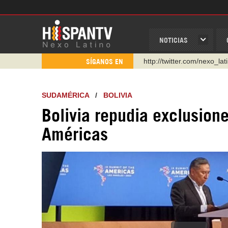
NOTICIAS
http://twitter.com/nexo_lat
SÍGANOS EN
https://t.me/hispantvcanal
https://urmedium.com/c/h
SUDAMÉRICA
/
BOLIVIA
WhatsApp y Viber: +98 92
Bolivia repudia exclusio
Instagram como: hispan_t
https://www.facebook.com
Américas
https://www.youtube.com/