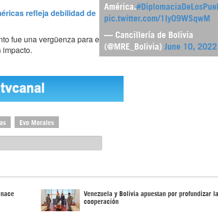
América.
#DiplomaciaDeLosPue
ricas refleja debilidad de
pic.twitter.com/1Iy09WSqwM
— Cancillería de Bolivia
nto fue una vergüenza para el
(@MRE_Bolivia)
June 10, 2022
n impacto.
as
Evo Morales
 nace
Venezuela y Bolivia apuestan por profundizar l
cooperación