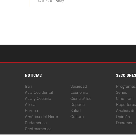
NOTICIAS
SECCIONE
Irán
Sociedad
Programas
Asia Occidental
Economía
Series
Asia y Oceanía
Ciencia/Tec
Cine Iraní
África
Deporte
Reporteros
Europa
Salud
Análisis de
América del Norte
Cultura
Opinión
Sudamérica
Documenta
Centroamérica