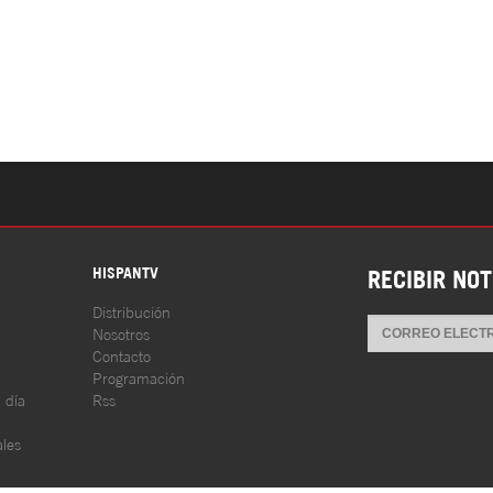
S
HISPANTV
RECIBIR NOT
Distribución
Nosotros
Contacto
Programación
l día
Rss
les