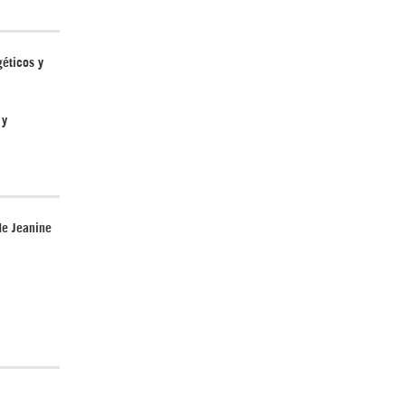
géticos y
El Hombre eterno | Parte 2
 y
de Jeanine
CGRI de Irán asesta duros golpes a EEUU
con ataque simultáneo en Asia Occidental |
Detrás de la Razón