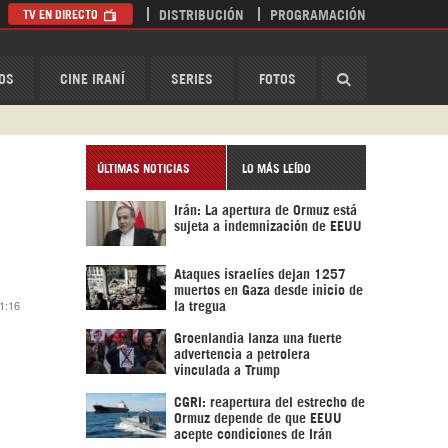
TV EN DIRECTO
DISTRIBUCIÓN
PROGRAMACIÓN
HispanTV
OS
CINE IRANÍ
SERIES
FOTOS
ÚLTIMAS NOTICIAS
LO MÁS LEÍDO
Irán: La apertura de Ormuz está
sujeta a indemnización de EEUU
Ataques israelíes dejan 1257
muertos en Gaza desde inicio de
 1:16
la tregua
Groenlandia lanza una fuerte
advertencia a petrolera
vinculada a Trump
CGRI: reapertura del estrecho de
Ormuz depende de que EEUU
acepte condiciones de Irán