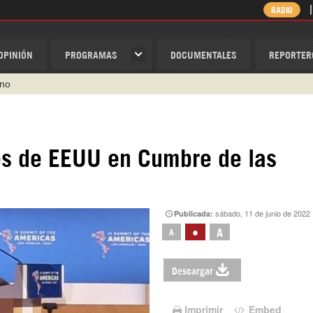
RADIO
OPINIÓN
PROGRAMAS
DOCUMENTALES
REPORTER
ino
ispantv
1 79 29 404
nes de EEUU en Cumbre de las
v
/Nexolatino.Canal
@nexo_latino
sábado, 11 de junio de 2022
Publicada:
•
A
A
Descargar
Imprimir
Embed