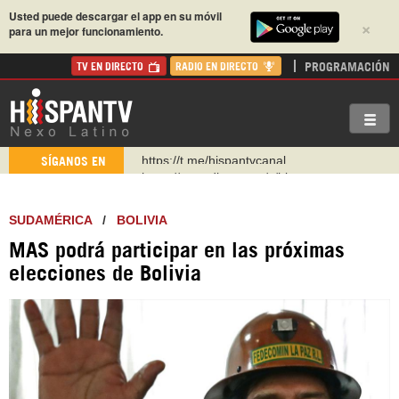
Usted puede descargar el app en su móvil
×
para un mejor funcionamiento.
PROGRAMACIÓN
TV EN DIRECTO
RADIO EN DIRECTO
https://urmedium.com/c/hispantv
SÍGANOS EN
WhatsApp y Viber: +98 921 79 29 404
Instagram como: hispan_tv
SUDAMÉRICA
/
BOLIVIA
https://www.facebook.com/Nexolatino.Canal
MAS podrá participar en las próximas
https://www.youtube.com/@nexo_latino
elecciones de Bolivia
http://twitter.com/nexo_latino
https://t.me/hispantvcanal