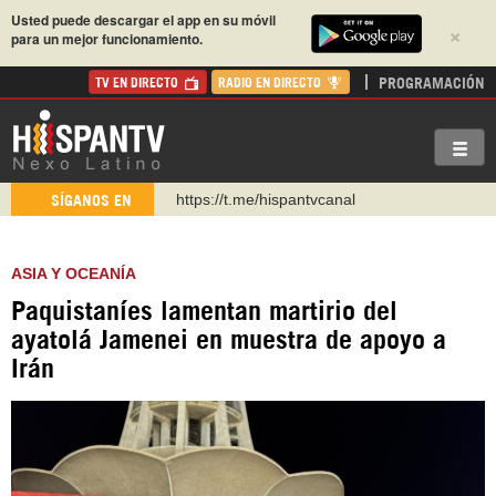
Usted puede descargar el app en su móvil
×
para un mejor funcionamiento.
PROGRAMACIÓN
TV EN DIRECTO
RADIO EN DIRECTO
https://t.me/hispantvcanal
SÍGANOS EN
https://urmedium.com/c/hispantv
WhatsApp y Viber: +98 921 79 29 404
ASIA Y OCEANÍA
Instagram como: hispan_tv
Paquistaníes lamentan martirio del
https://www.facebook.com/Nexolatino.Canal
ayatolá Jamenei en muestra de apoyo a
https://www.youtube.com/@nexo_latino
Irán
http://twitter.com/nexo_latino