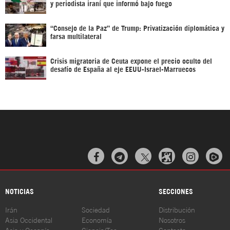
y periodista iraní que informó bajo fuego
“Consejo de la Paz” de Trump: Privatización diplomática y
farsa multilateral
Crisis migratoria de Ceuta expone el precio oculto del
desafío de España al eje EEUU-Israel-Marruecos



NOTICIAS
SECCIONES
Irán
Sociedad
Distribución
Asia Occidental
Economía
Nosotros
Asia y Oceanía
Ciencia/Tec
Contacto