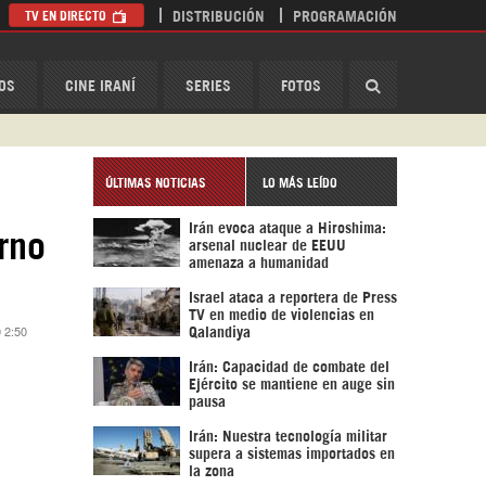
TV EN DIRECTO
DISTRIBUCIÓN
PROGRAMACIÓN
HispanTV
OS
CINE IRANÍ
SERIES
FOTOS
ÚLTIMAS NOTICIAS
LO MÁS LEÍDO
Irán evoca ataque a Hiroshima:
rno
arsenal nuclear de EEUU
amenaza a humanidad
Israel ataca a reportera de Press
TV en medio de violencias en
0 2:50
Qalandiya
Irán: Capacidad de combate del
Ejército se mantiene en auge sin
pausa
Irán: Nuestra tecnología militar
supera a sistemas importados en
la zona