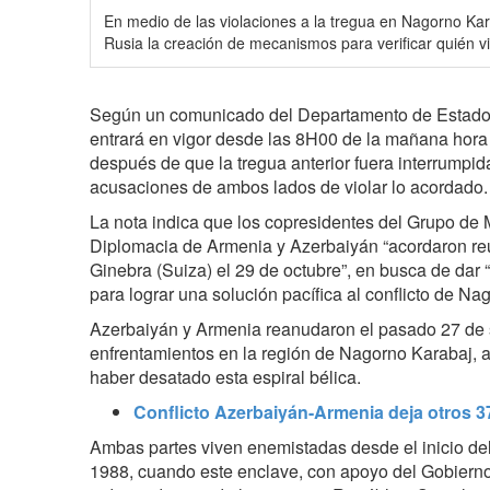
En medio de las violaciones a la tregua en Nagorno Ka
Rusia la creación de mecanismos para verificar quién vi
Según un comunicado del Departamento de Estado d
entrará en vigor desde las 8H00 de la mañana hora
después de que la tregua anterior fuera interrumpi
acusaciones de ambos lados de violar lo acordado.
La nota indica que los copresidentes del Grupo de M
Diplomacia de Armenia y Azerbaiyán “acordaron r
Ginebra (Suiza) el 29 de octubre”, en busca de dar 
para lograr una solución pacífica al conflicto de Na
Azerbaiyán y Armenia reanudaron el pasado 27 de
enfrentamientos en la región de Nagorno Karabaj
haber desatado esta espiral bélica.
Conflicto Azerbaiyán-Armenia deja otros 3
Ambas partes viven enemistadas desde el inicio de
1988, cuando este enclave, con apoyo del Gobierno