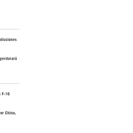
Irán pide “tolerancia cero” ante ataques
contra instalaciones nucleares | Detrás de
adicciones
la Razón
 perdurará
a F-16
“Cobarde crimen de guerra”: Irán denuncia
ataque de EEUU a su hospital infantil |
Detrás de la Razón
or China,