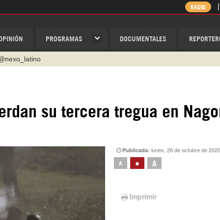
RADIO
OPINIÓN
PROGRAMAS
DOCUMENTALES
REPORTER
@nexo_latino
ino
ispantv
erdan su tercera tregua en Nago
1 79 29 404
v
/Nexolatino.Canal
lunes, 26 de octubre de 202
Publicada:
•
A
A
Imprimir