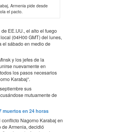
rabaj, Armenia pide desde
ola el pacto.
e EE.UU., el alto el fuego
 local (04H00 GMT) del lunes,
da el sábado en medio de
insk y los jefes de la
eunirse nuevamente en
“todos los pasos necesarios
gorno Karabaj”.
 septiembre sus
, acusándose mutuamente de
7 muertos en 24 horas
l conflicto Nagorno Karabaj en
 de Armenia, decidió