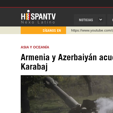
NOTICIAS
https://www.youtube.com/
SÍGANOS EN
http://twitter.com/nexo_lat
https://t.me/hispantvcanal
ASIA Y OCEANÍA
https://urmedium.com/c/h
Armenia y Azerbaiyán acu
WhatsApp y Viber: +98 92
Karabaj
Instagram como: hispan_t
https://www.facebook.com