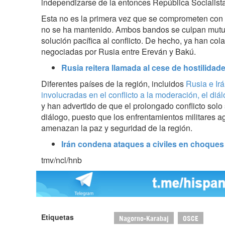
independizarse de la entonces República Socialist
Esta no es la primera vez que se comprometen con 
no se ha mantenido. Ambos bandos se culpan mut
solución pacífica al conflicto. De hecho, ya han co
negociadas por Rusia entre Ereván y Bakú.
Rusia reitera llamada al cese de hostilida
Diferentes países de la región, incluidos
Rusia e Irá
involucradas en el conflicto a la moderación, el diá
y han advertido de que el prolongado conflicto solo
diálogo, puesto que los enfrentamientos militares ag
amenazan la paz y seguridad de la región.
Irán condena ataques a civiles en choque
tmv/ncl/hnb
Etiquetas
Nagorno-Karabaj
OSCE