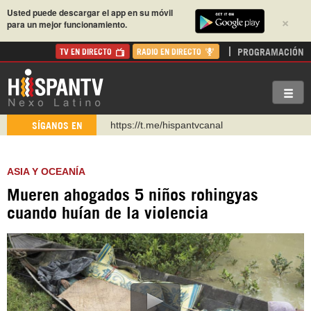
Usted puede descargar el app en su móvil
×
para un mejor funcionamiento.
PROGRAMACIÓN
TV EN DIRECTO
RADIO EN DIRECTO
https://t.me/hispantvcanal
SÍGANOS EN
https://urmedium.com/c/hispantv
WhatsApp y Viber: +98 921 79 29 404
ASIA Y OCEANÍA
Instagram como: hispan_tv
Mueren ahogados 5 niños rohingyas
https://www.facebook.com/Nexolatino.Canal
cuando huían de la violencia
https://www.youtube.com/@nexo_latino
http://twitter.com/nexo_latino