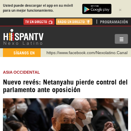
Usted puede descargar el app en su móvil
×
para un mejor funcionamiento.
PROGRAMACIÓN
TV EN DIRECTO
RADIO EN DIRECTO
https://www.facebook.com/Nexolatino.Canal
SÍGANOS EN
https://www.youtube.com/@nexo_latino
http://twitter.com/nexo_latino
ASIA OCCIDENTAL
https://t.me/hispantvcanal
Nuevo revés: Netanyahu pierde control del
https://urmedium.com/c/hispantv
parlamento ante oposición
WhatsApp y Viber: +98 921 79 29 404
Instagram como: hispan_tv