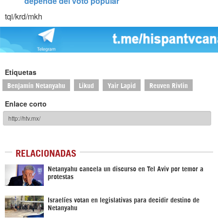
depende del voto popular
tqi/krd/mkh
Etiquetas
Benjamín Netanyahu
Likud
Yair Lapid
Reuven Rivlin
Enlace corto
RELACIONADAS
Netanyahu cancela un discurso en Tel Aviv por temor a
protestas
Israelíes votan en legislativas para decidir destino de
Netanyahu