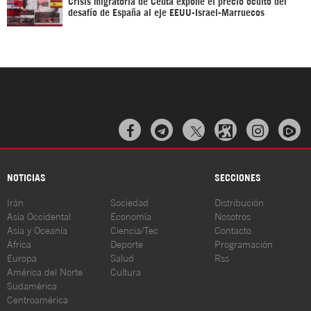
Crisis migratoria de Ceuta expone el precio oculto del
desafío de España al eje EEUU-Israel-Marruecos



NOTICIAS
SECCIONES
Irán
Sociedad
Distribución
Asia Occidental
Economía
Nosotros
Asia y Oceanía
Ciencia/Tec
Contacto
África
Deporte
Programación
Europa
Salud
Rss
América del Norte
Cultura
Sudamérica
Centroamérica