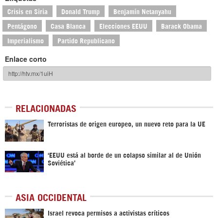
Crisis en Siria
Donald Trump
Benjamín Netanyahu
Pentágono
Casa Blanca
Elecciones EEUU
Barack Obama
Imperialismo
Partido Republicano
Enlace corto
RELACIONADAS
Terroristas de origen europeo, un nuevo reto para la UE
‘EEUU está al borde de un colapso similar al de Unión
Soviética’
ASIA OCCIDENTAL
Israel revoca permisos a activistas críticos