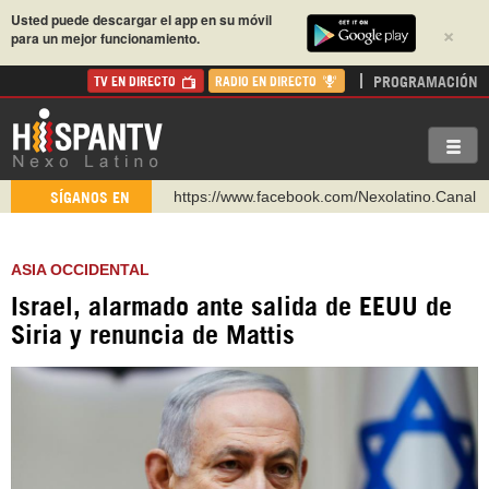
Usted puede descargar el app en su móvil
×
para un mejor funcionamiento.
PROGRAMACIÓN
TV EN DIRECTO
RADIO EN DIRECTO
https://www.facebook.com/Nexolatino.Canal
SÍGANOS EN
https://www.youtube.com/@nexo_latino
http://twitter.com/nexo_latino
ASIA OCCIDENTAL
https://t.me/hispantvcanal
Israel, alarmado ante salida de EEUU de
https://urmedium.com/c/hispantv
Siria y renuncia de Mattis
WhatsApp y Viber: +98 921 79 29 404
Instagram como: hispan_tv