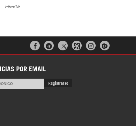
¿Cómo será el Golfo Pérsico sin EEUU?



ICIAS POR EMAIL
Registrarse
Irán pide “tolerancia cero” ante ataques
contra instalaciones nucleares | Detrás de
la Razón