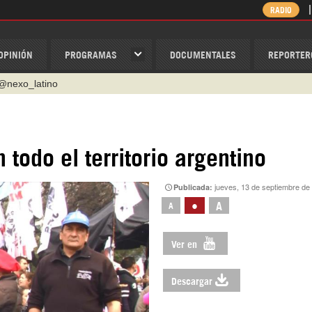
RADIO
OPINIÓN
PROGRAMAS
DOCUMENTALES
REPORTER
@nexo_latino
ino
ispantv
 todo el territorio argentino
1 79 29 404
jueves, 13 de septiembre de
Publicada:
v
•
A
A
/Nexolatino.Canal
Ver en
Descargar