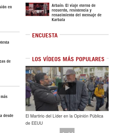
Arbaín: El viaje eterno de
sión en
recuerdo, resistencia y
renacimiento del mensaje de
Karbala
ENCUESTA
otesta
LOS VÍDEOS MÁS POPULARES
icas de
1
de
5
n más
El Martirio del Líder en la Opinión Pública
da desde
de EEUU