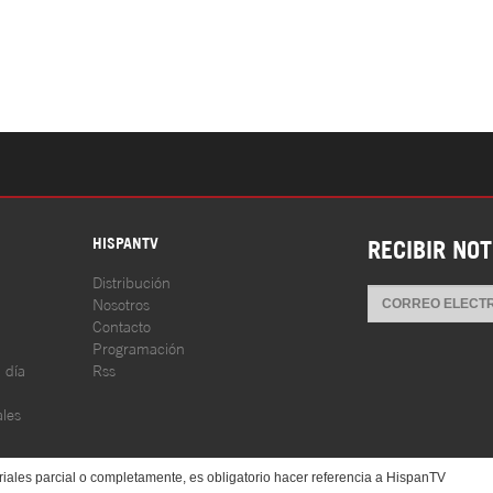
S
HISPANTV
RECIBIR NOT
Distribución
Nosotros
Contacto
Programación
l día
Rss
les
iales parcial o completamente, es obligatorio hacer referencia a HispanTV