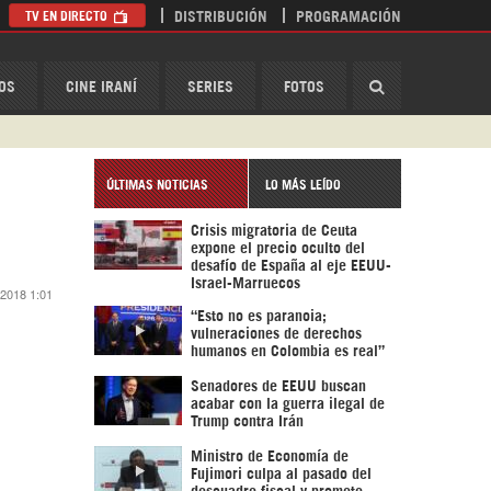
TV EN DIRECTO
DISTRIBUCIÓN
PROGRAMACIÓN
HispanTV
OS
CINE IRANÍ
SERIES
FOTOS
ÚLTIMAS NOTICIAS
LO MÁS LEÍDO
Crisis migratoria de Ceuta
expone el precio oculto del
desafío de España al eje EEUU-
Israel-Marruecos
 2018 1:01
“Esto no es paranoia;
vulneraciones de derechos
humanos en Colombia es real”
Senadores de EEUU buscan
acabar con la guerra ilegal de
Trump contra Irán
Ministro de Economía de
Fujimori culpa al pasado del
descuadre fiscal y promete