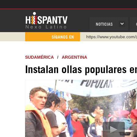
NOTICIAS
https://www.youtube.com/
SÍGANOS EN
http://twitter.com/nexo_lat
https://t.me/hispantvcanal
SUDAMÉRICA
/
ARGENTINA
https://urmedium.com/c/h
Instalan ollas populares en
WhatsApp y Viber: +98 92
Instagram como: hispan_t
https://www.facebook.com