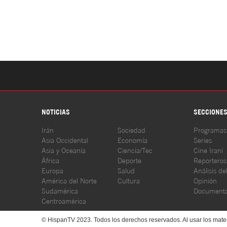
NOTICIAS
SECCIONE
Irán
Sociedad
Programas
Asia Occidental
Economía
Series
Asia y Oceanía
Ciencia/Tec
Cine Iraní
África
Deporte
Reporteros
Europa
Salud
Análisis de
América del Norte
Cultura
Opinión
Sudamérica
Documenta
Centroamérica
© HispanTV 2023. Todos los derechos reservados. Al usar los mater