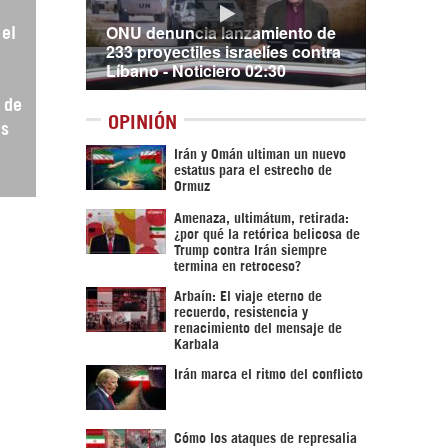
ONU denuncia lanzamiento de
el
233 proyectiles israelíes contra
Líbano - Noticiero 02:30
 de
OPINIÓN
as
Irán y Omán ultiman un nuevo
estatus para el estrecho de
Ormuz
Amenaza, ultimátum, retirada:
¿por qué la retórica belicosa de
Trump contra Irán siempre
termina en retroceso?
Arbaín: El viaje eterno de
recuerdo, resistencia y
renacimiento del mensaje de
Karbala
Irán marca el ritmo del conflicto
Cómo los ataques de represalia