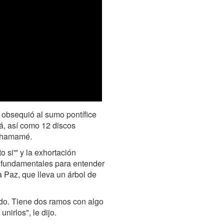
i obsequió al sumo pontífice
á, así como 12 discos
 chamamé.
o si'" y la exhortación
y fundamentales para entender
a Paz, que lleva un árbol de
ado. Tiene dos ramos con algo
nirlos", le dijo.