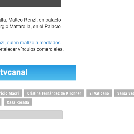
alia, Matteo Renzi, en palacio
gio Mattarella, en el Palacio
zi, quien realizó a mediados
ortalecer vínculos comerciales.
icio Macri
Cristina Fernández de Kirchner
El Vaticano
Santa Se
Casa Rosada