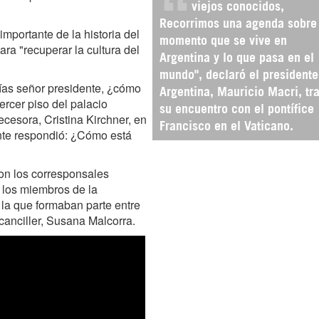
viejos conocidos,
Recorrimos una agenda sobre 
mportante de la historia del
momento que se vive en
ara "recuperar la cultura del
Argentina y lo que pasa en el
mundo", declaró el presidente
días señor presidente, ¿cómo
Argentina, Mauricio Macri, tr
tercer piso del palacio
su encuentro con el pontífice
ecesora, Cristina Kirchner, en
Francisco en el Vaticano.
ente respondió: ¿Cómo está
ron los corresponsales
a los miembros de la
la que formaban parte entre
canciller, Susana Malcorra.