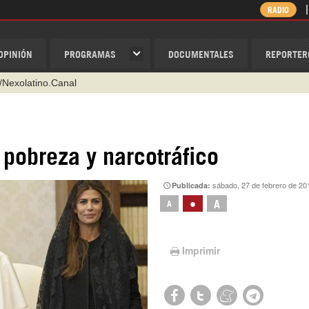
RADIO
OPINIÓN
PROGRAMAS
DOCUMENTALES
REPORTER
/Nexolatino.Canal
@nexo_latino
ino
 pobreza y narcotráfico
ispantv
sábado, 27 de febrero de 20
Publicada:
1 79 29 404
•
A
A
v
Imprimir