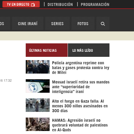
TV EN DIRECTO
DISTRIBUCIÓN
PROGRAMACIÓN
HispanTV
OS
CINE IRANÍ
SERIES
FOTOS
ÚLTIMAS NOTICIAS
LO MÁS LEÍDO
Policía argentina reprime con
balas y gases protesta contra ley
de Milei
16 17:32
Mossad israelí retira sus mandos
ante “superioridad de
inteligencia” iraní
Alto el fuego en Gaza falla: Al
menos 300 niños asesinados en
300 días
HAMAS: Agresión israelí no
quebrará voluntad de palestinos
en Al-Quds