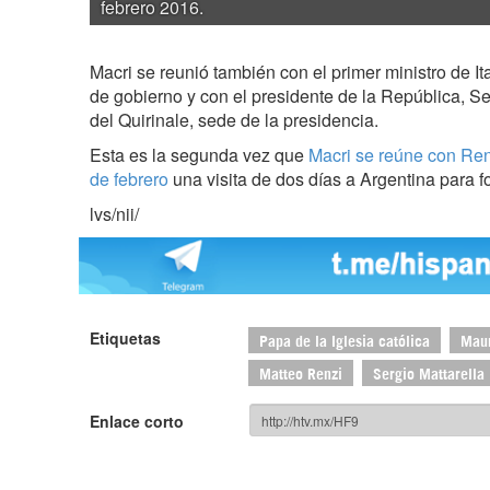
febrero 2016.
Macri se reunió también con el primer ministro de It
de gobierno y con el presidente de la República, Ser
del Quirinale, sede de la presidencia.
Esta es la segunda vez que
Macri se reúne con Ren
de febrero
una visita de dos días a Argentina para f
lvs/nii/
Etiquetas
Papa de la Iglesia católica
Maur
Matteo Renzi
Sergio Mattarella
Enlace corto