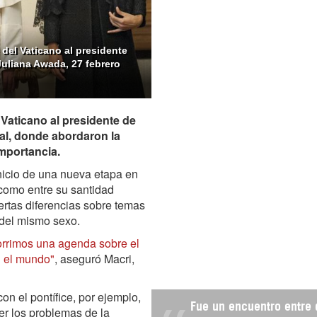
 del Vaticano al presidente
 Juliana Awada, 27 febrero
 Vaticano al presidente de
al, donde abordaron la
importancia.
nicio de una nueva etapa en
 como entre su santidad
ertas diferencias sobre temas
 del mismo sexo.
orrimos una agenda sobre el
n el mundo"
, aseguró Macri,
n el pontífice, por ejemplo,
Fue un encuentro entre 
er los problemas de la