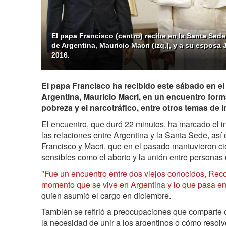
El papa Francisco (centro) recibe en la Santa Sede
de Argentina, Mauricio Macri (izq.), y a su esposa
2016.
El papa Francisco ha recibido este sábado en el
Argentina, Mauricio Macri, en un encuentro form
pobreza y el narcotráfico, entre otros temas de 
El encuentro, que duró 22 minutos, ha marcado el i
las relaciones entre Argentina y la Santa Sede, así
Francisco y Macri, que en el pasado mantuvieron ci
sensibles como el aborto y la unión entre personas
"Fue un encuentro entre dos viejos conocidos, Rec
momento que se vive en Argentina y lo que pasa e
quien asumió el cargo en diciembre.
También se refirió a preocupaciones que comparte co
la necesidad de unir a los argentinos o cómo resolv