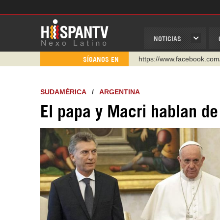
NOTICIAS
https://www.facebook.com
SÍGANOS EN
https://www.youtube.com/
http://twitter.com/nexo_lat
SUDAMÉRICA
/
ARGENTINA
https://t.me/hispantvcanal
El papa y Macri hablan de
https://urmedium.com/c/h
WhatsApp y Viber: +98 92
Instagram como: hispan_t