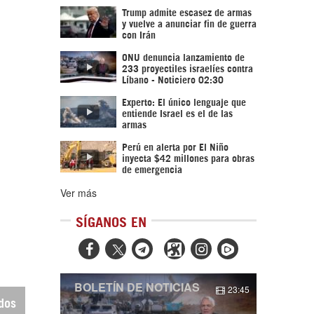
Trump admite escasez de armas
y vuelve a anunciar fin de guerra
con Irán
ONU denuncia lanzamiento de
233 proyectiles israelíes contra
Líbano - Noticiero 02:30
Experto: El único lenguaje que
entiende Israel es el de las
armas
Perú en alerta por El Niño
inyecta $42 millones para obras
de emergencia
Ver más
SÍGANOS EN



BOLETÍN DE NOTICIAS
23:45
dos