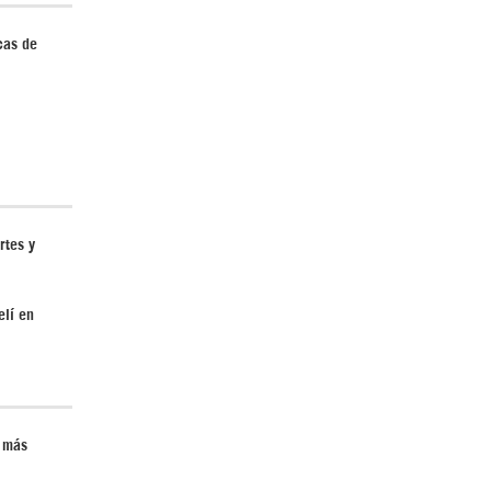
cas de
rtes y
elí en
n más