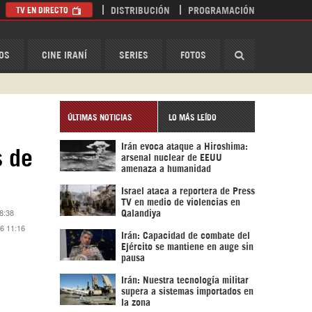
TV EN DIRECTO
DISTRIBUCIÓN
PROGRAMACIÓN
HispanTV
OS
CINE IRANÍ
SERIES
FOTOS
ÚLTIMAS NOTICIAS
LO MÁS LEÍDO
Irán evoca ataque a Hiroshima:
s de
arsenal nuclear de EEUU
amenaza a humanidad
Israel ataca a reportera de Press
TV en medio de violencias en
8:38
Qalandiya
16 11:16
Irán: Capacidad de combate del
Ejército se mantiene en auge sin
pausa
Irán: Nuestra tecnología militar
supera a sistemas importados en
la zona