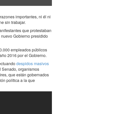
azones importantes, ni él ni
 sin trabajar.
anifestantes que protestaban
l nuevo Gobierno presidido
10.000 empleados públicos
 año 2016 por el Gobierno.
fectuando
despidos masivos
 el Senado, organismos
Aires, que están gobernados
ón política a la que