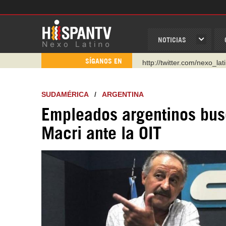
NOTICIAS
http://twitter.com/nexo_lat
SÍGANOS EN
https://t.me/hispantvcanal
https://urmedium.com/c/h
SUDAMÉRICA
/
ARGENTINA
WhatsApp y Viber: +98 92
Empleados argentinos bus
Instagram como: hispan_t
Macri ante la OIT
https://www.facebook.com
https://www.youtube.com/