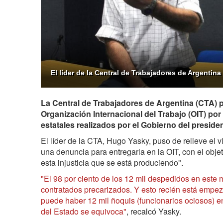
El líder de la Central de Trabajadores de Argentin
La Central de Trabajadores de Argentina (CTA) p
Organización Internacional del Trabajo (OIT) po
estatales realizados por el Gobierno del presiden
El líder de la CTA, Hugo Yasky, puso de relieve el v
una denuncia para entregarla en la OIT, con el obje
esta injusticia que se está produciendo".
"El 98 por ciento de los 12 mil despedidos en este
contratados precarizados. Y esto recién está empe
puede haber 12 mil ñoquis (funcionarios ociosos) e
del Estado se equivoca"
, recalcó Yasky.