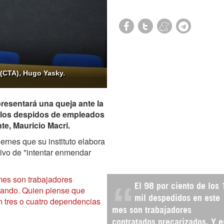
a (CTA), Hugo Yasky.
resentará una queja ante la
r los despidos de empleados
te, Mauricio Macri.
iernes que su instituto elabora
tivo de "intentar enmendar
 mes son trabajadores
El 98 por ciento de los
zando. Quien piense que
mil despedidos en este
n tres o cuatro dependencias
mes son trabajadores
contratados precarizados. Y e