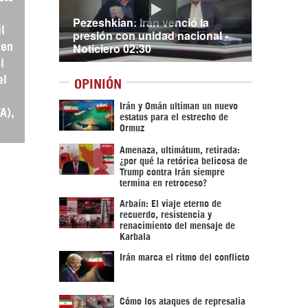
Pezeshkian: Irán venció la
l
presión con unidad nacional -
Noticiero 02:30
 en
l
el
OPINIÓN
Irán y Omán ultiman un nuevo
A),
estatus para el estrecho de
Ormuz
Amenaza, ultimátum, retirada:
¿por qué la retórica belicosa de
Trump contra Irán siempre
termina en retroceso?
Arbaín: El viaje eterno de
recuerdo, resistencia y
renacimiento del mensaje de
Karbala
Irán marca el ritmo del conflicto
Cómo los ataques de represalia