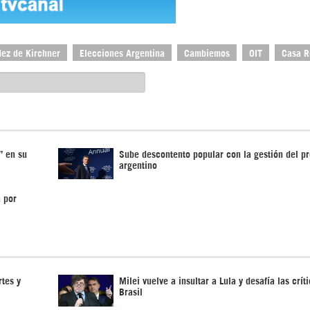
dez de Kirchner
Elecciones Argentina
Cambiemos
OIT
Casa R
” en su
Sube descontento popular con la gestión del pr
argentino
 por
rtes y
Milei vuelve a insultar a Lula y desafía las crít
Brasil