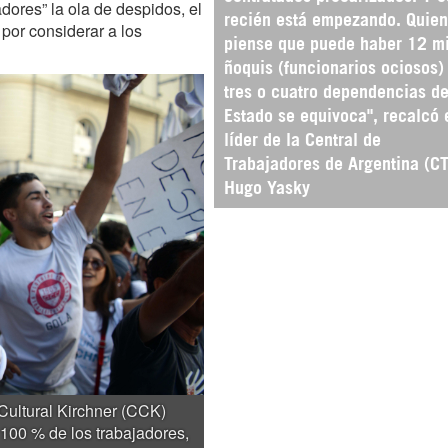
adores” la ola de despidos, el
recién está empezando. Quien
 por considerar a los
piense que puede haber 12 mi
ñoquis (funcionarios ociosos)
tres o cuatro dependencias de
Estado se equivoca", recalcó 
líder de la Central de
Trabajadores de Argentina (CT
Hugo Yasky
ultural Kirchner (CCK)
 100 % de los trabajadores,