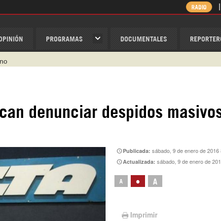
RADIO
OPINIÓN
PROGRAMAS
DOCUMENTALES
REPORTER
ino
ispantv
1 79 29 404
can denunciar despidos masivo
v
/Nexolatino.Canal
@nexo_latino
sábado, 9 de enero de 2016 
Publicada:
sábado, 9 de enero de 20
Actualizada:
•
A
A
Imprimir