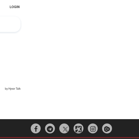


