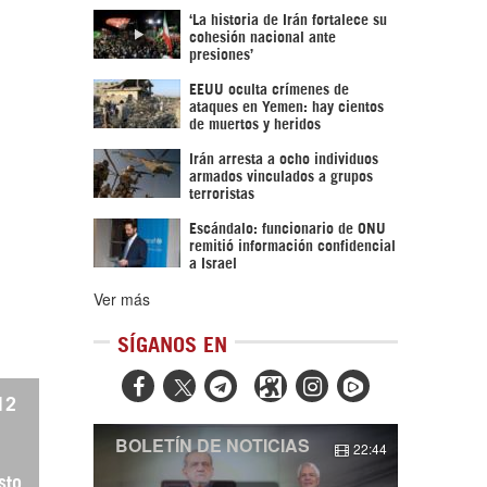
‘La historia de Irán fortalece su
cohesión nacional ante
presiones’
EEUU oculta crímenes de
ataques en Yemen: hay cientos
de muertos y heridos
Irán arresta a ocho individuos
armados vinculados a grupos
terroristas
Escándalo: funcionario de ONU
remitió información confidencial
a Israel
Ver más
SÍGANOS EN



 12
BOLETÍN DE NOTICIAS
22:44
sto