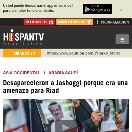
Usted puede descargar el app en su móvil
×
para un mejor funcionamiento.
PROGRAMACIÓN
TV EN DIRECTO
RADIO EN DIRECTO
https://www.youtube.com/@nexo_latino
SÍGANOS EN
http://twitter.com/nexo_latino
https://t.me/hispantvcanal
ASIA OCCIDENTAL
/
ARABIA SAUDÍ
https://urmedium.com/c/hispantv
Desaparecieron a Jashoggi porque era una
WhatsApp y Viber: +98 921 79 29 404
amenaza para Riad
Instagram como: hispan_tv
https://www.facebook.com/Nexolatino.Canal