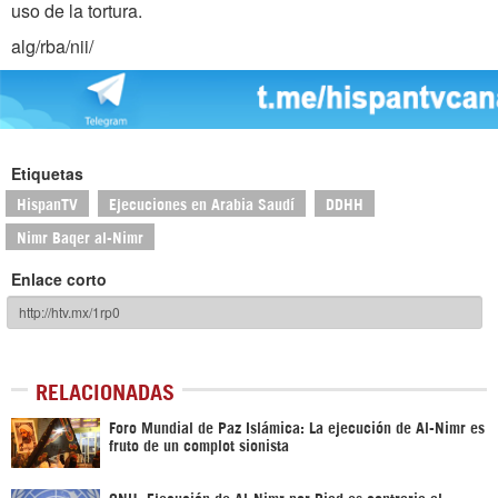
uso de la tortura.
alg/rba/nii/
Etiquetas
HispanTV
Ejecuciones en Arabia Saudí
DDHH
Nimr Baqer al-Nimr
Enlace corto
RELACIONADAS
Foro Mundial de Paz Islámica: La ejecución de Al-Nimr es
fruto de un complot sionista
ONU: Ejecución de Al-Nimr por Riad es contraria al