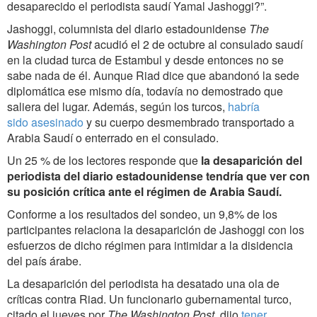
desaparecido el periodista saudí Yamal Jashoggi?”.
Jashoggi, columnista del diario estadounidense
The
Washington Post
acudió el 2 de octubre al consulado saudí
en la ciudad turca de Estambul y desde entonces no se
sabe nada de él. Aunque Riad dice que abandonó la sede
diplomática ese mismo día, todavía no demostrado que
saliera del lugar. Además, según los turcos,
habría
sido asesinado
y su cuerpo desmembrado transportado a
Arabia Saudí o enterrado en el consulado.
Un 25 % de los lectores responde que
la desaparición del
periodista del diario estadounidense tendría que ver con
su posición crítica ante el régimen de Arabia Saudí.
Conforme a los resultados del sondeo, un 9,8% de los
participantes relaciona la desaparición de Jashoggi con los
esfuerzos de dicho régimen para intimidar a la disidencia
del país árabe.
La desaparición del periodista ha desatado una ola de
críticas contra Riad. Un funcionario gubernamental turco,
citado el jueves por
The Washington Post
, dijo
tener