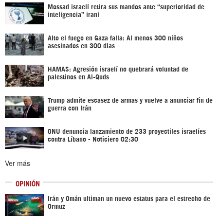
Mossad israelí retira sus mandos ante “superioridad de
inteligencia” iraní
Alto el fuego en Gaza falla: Al menos 300 niños
asesinados en 300 días
HAMAS: Agresión israelí no quebrará voluntad de
palestinos en Al-Quds
Trump admite escasez de armas y vuelve a anunciar fin de
guerra con Irán
ONU denuncia lanzamiento de 233 proyectiles israelíes
contra Líbano - Noticiero 02:30
Ver más
OPINIÓN
Irán y Omán ultiman un nuevo estatus para el estrecho de
Ormuz