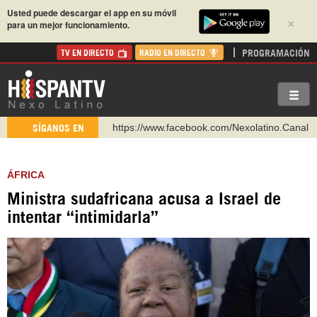
Usted puede descargar el app en su móvil
×
para un mejor funcionamiento.
PROGRAMACIÓN
TV EN DIRECTO
RADIO EN DIRECTO
https://www.youtube.com/@nexo_latino
SÍGANOS EN
http://twitter.com/nexo_latino
https://t.me/hispantvcanal
ÁFRICA
https://urmedium.com/c/hispantv
Ministra sudafricana acusa a Israel de
WhatsApp y Viber: +98 921 79 29 404
intentar “intimidarla”
Instagram como: hispan_tv
https://www.facebook.com/Nexolatino.Canal