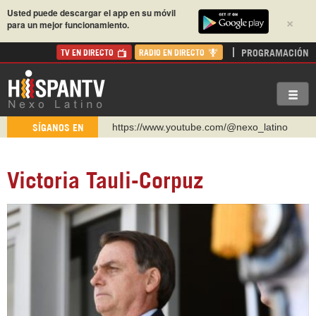
Usted puede descargar el app en su móvil
×
para un mejor funcionamiento.
PROGRAMACIÓN
TV EN DIRECTO
RADIO EN DIRECTO
https://www.youtube.com/@nexo_latino
SÍGANOS EN
http://twitter.com/nexo_latino
https://t.me/hispantvcanal
Victoria Tauli-Corpuz
https://urmedium.com/c/hispantv
WhatsApp y Viber: +98 921 79 29 404
Instagram como: hispan_tv
https://www.facebook.com/Nexolatino.Canal