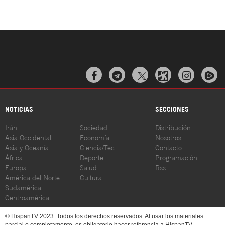



NOTICIAS
SECCIONES
Irán
Sociedad
Distribución
Asia Occidental
Economía
Nosotros
Asia y Oceanía
Ciencia/Tec
Contacto
África
Deporte
Programación
Europa
Salud
Rss
América del Norte
Cultura
Sudamérica
Centroamérica
© HispanTV 2023. Todos los derechos reservados. Al usar los materiales
parcial o completamente, es obligatorio hacer referencia a HispanTV