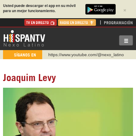
Usted puede descargar el app en su móvil
×
para un mejor funcionamiento.
PROGRAMACIÓN
TV EN DIRECTO
RADIO EN DIRECTO
https://www.youtube.com/@nexo_latino
SÍGANOS EN
http://twitter.com/nexo_latino
https://t.me/hispantvcanal
Joaquim Levy
https://urmedium.com/c/hispantv
WhatsApp y Viber: +98 921 79 29 404
Instagram como: hispan_tv
https://www.facebook.com/Nexolatino.Canal