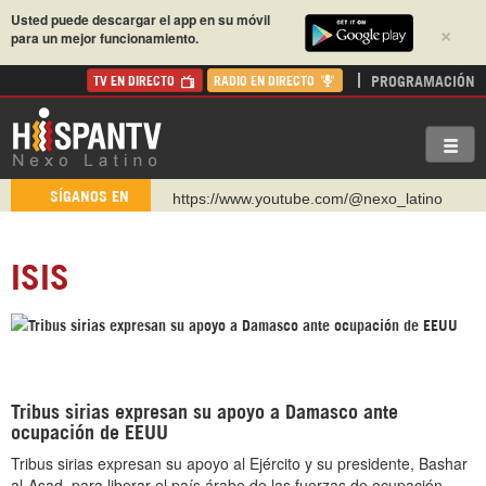
Usted puede descargar el app en su móvil
×
para un mejor funcionamiento.
PROGRAMACIÓN
TV EN DIRECTO
RADIO EN DIRECTO
https://www.youtube.com/@nexo_latino
SÍGANOS EN
http://twitter.com/nexo_latino
https://t.me/hispantvcanal
ISIS
https://urmedium.com/c/hispantv
WhatsApp y Viber: +98 921 79 29 404
Instagram como: hispan_tv
https://www.facebook.com/Nexolatino.Canal
Tribus sirias expresan su apoyo a Damasco ante
ocupación de EEUU
Tribus sirias expresan su apoyo al Ejército y su presidente, Bashar
al-Asad, para liberar el país árabe de las fuerzas de ocupación.