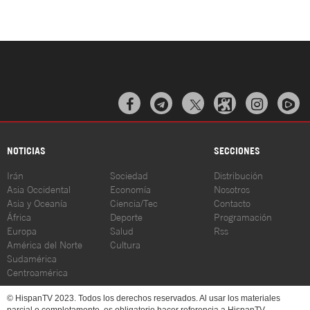



NOTICIAS
SECCIONES
Irán
Sociedad
Distribución
Asia Occidental
Economía
Nosotros
Asia y Oceanía
Ciencia/Tec
Contacto
África
Deporte
Programación
Europa
Salud
Rss
América del Norte
Cultura
Sudamérica
Centroamérica
© HispanTV 2023. Todos los derechos reservados. Al usar los materiales
parcial o completamente, es obligatorio hacer referencia a HispanTV