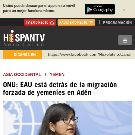
Usted puede descargar el app en su móvil
×
para un mejor funcionamiento.
PROGRAMACIÓN
TV EN DIRECTO
RADIO EN DIRECTO
https://www.facebook.com/Nexolatino.Canal
SÍGANOS EN
https://www.youtube.com/@nexo_latino
http://twitter.com/nexo_latino
ASIA OCCIDENTAL
/
YEMEN
https://t.me/hispantvcanal
ONU: EAU está detrás de la migración
https://urmedium.com/c/hispantv
forzada de yemeníes en Adén
WhatsApp y Viber: +98 921 79 29 404
Instagram como: hispan_tv