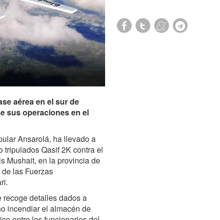
se aérea en el sur de
de sus operaciones en el
pular Ansarolá, ha llevado a
 tripulados Qasif 2K contra el
s Mushait, en la provincia de
z de las Fuerzas
ri.
e recoge detalles dados a
cho incendiar el almacén de
co entre los funcionarios del