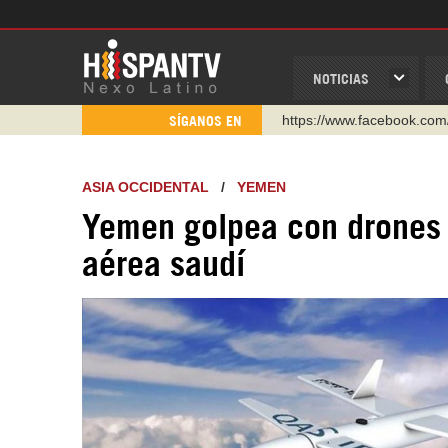
NOTICIAS
https://www.facebook.com
SÍGANOS EN
https://www.youtube.com/
http://twitter.com/nexo_lat
ASIA OCCIDENTAL
/
YEMEN
https://t.me/hispantvcanal
Yemen golpea con drones
https://urmedium.com/c/h
aérea saudí
WhatsApp y Viber: +98 92
Instagram como: hispan_t