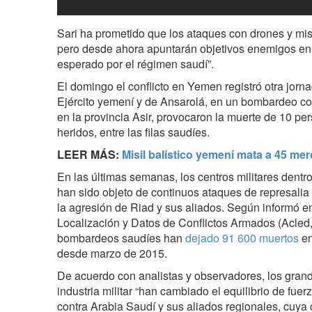
Sari ha prometido que los ataques con drones y mi
pero desde ahora apuntarán objetivos enemigos en 
esperado por el régimen saudí”.
El domingo el conflicto en Yemen registró otra jorn
Ejército yemení y de Ansarolá, en un bombardeo co
en la provincia Asir, provocaron la muerte de 10 p
heridos, entre las filas saudíes.
LEER MÁS:
Misil balístico yemení mata a 45 me
En las últimas semanas, los centros militares dentro
han sido objeto de continuos ataques de represalia 
la agresión de Riad y sus aliados. Según informó en
Localización y Datos de Conflictos Armados (Acled, 
bombardeos saudíes han
dejado 91 600 muertos
en
desde marzo de 2015.
De acuerdo con analistas y observadores, los gra
industria militar “han cambiado el equilibrio de fuer
contra Arabia Saudí y sus aliados regionales, cuy