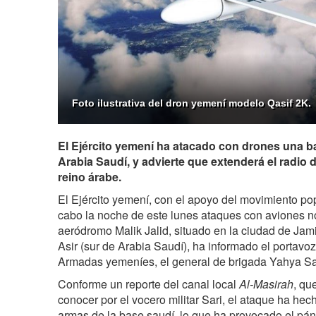
Foto ilustrativa del dron yemení modelo Qasif 2K.
El Ejército yemení ha atacado con drones una ba
Arabia Saudí, y advierte que extenderá el radio 
reino árabe.
El Ejército yemení, con el apoyo del movimiento po
cabo la noche de este lunes ataques con aviones no
aeródromo Malik Jalid, situado en la ciudad de Jami
Asir (sur de Arabia Saudí), ha informado el portavo
Armadas yemeníes, el general de brigada Yahya Sa
Conforme un reporte del canal local
Al-Masirah
, qu
conocer por el vocero militar Sari, el ataque ha he
armas de la base saudí, lo que ha provocado el páni