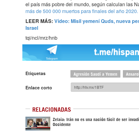
el país más pobre del mundo, según calculan las 
más de 500 000 muertos para finales del año 2020.
LEER MÁS:
Vídeo: Misil yemení Quds, nueva pes
Israel
tqi/ncl/mrz/hnb
Etiquetas
Agresión Saudí a Yemen
Ansaro
Enlace corto
RELACIONADAS
Zelaia: Irán no es una nación fácil de ser invad
Occidente