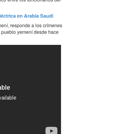
éctrica en Arabia Saudí
mení, responde a los crímenes
el pueblo yemení desde hace