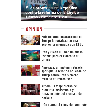
Miles protestan en Argentina
contra la reforma de la Ley de
Tierras - Noticiero 13:30
OPINIÓN
México ante los aranceles de
Trump: la fortaleza de una
economía integrada con EEUU
Irán y Omán ultiman un nuevo
estatus para el estrecho de
Ormuz
Amenaza, ultimátum, retirada:
¿por qué la retórica belicosa de
Trump contra Irán siempre
termina en retroceso?
Arbaín: El viaje eterno de
recuerdo, resistencia y
renacimiento del mensaje de
Karbala
Irán marca el ritmo del conflicto