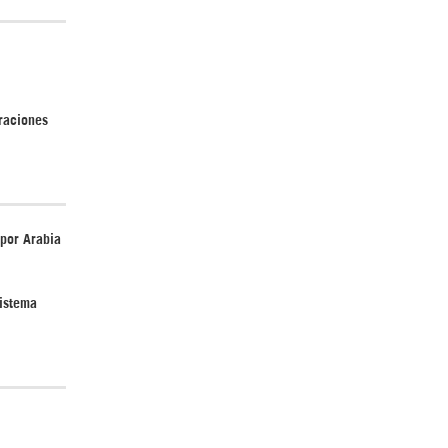
¿Cómo será el Golfo Pérsico sin EEUU?
raciones
por Arabia
Irán pide “tolerancia cero” ante ataques
contra instalaciones nucleares | Detrás de
la Razón
sistema