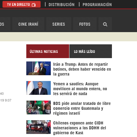
TV EN DIRECTO
DISTRIBUCIÓN
PROGRAMACIÓN
HispanTV
OS
CINE IRANÍ
SERIES
FOTOS
ÚLTIMAS NOTICIAS
LO MÁS LEÍDO
Irán a Trump: Antes de repartir
botines, deben haber vencido en
la guerra
Yemen a saudíes: Aunque
movilicen al mundo entero, no
:40
les servirá de nada
019 9:07
BDS pide anular tratado de libre
comercio entre Guatemala y
régimen israelí
Chilenos exponen ante CIDH
vulneraciones a los DDHH del
gobierno de Kast