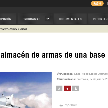
RADIO
OPINIÓN
PROGRAMAS
DOCUMENTALES
REPORTER
/Nexolatino.Canal
@nexo_latino
ino
 almacén de armas de una base
ispantv
1 79 29 404
v
lunes, 15 de julio de 2019 21
Publicada:
miércoles, 17 de julio de 2
Actualizada:
•
A
A
Imprimir