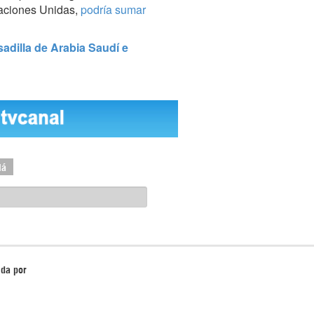
Naciones Unidas,
podría sumar
adilla de Arabia Saudí e
lá
ida por