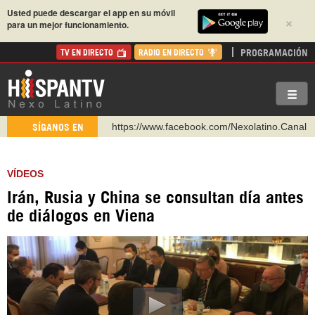
Usted puede descargar el app en su móvil
×
para un mejor funcionamiento.
PROGRAMACIÓN
TV EN DIRECTO
RADIO EN DIRECTO
https://www.facebook.com/Nexolatino.Canal
SÍGANOS EN
https://www.youtube.com/@nexo_latino
http://twitter.com/nexo_latino
VÍDEOS
https://t.me/hispantvcanal
Irán, Rusia y China se consultan día antes
https://urmedium.com/c/hispantv
de diálogos en Viena
WhatsApp y Viber: +98 921 79 29 404
Instagram como: hispan_tv