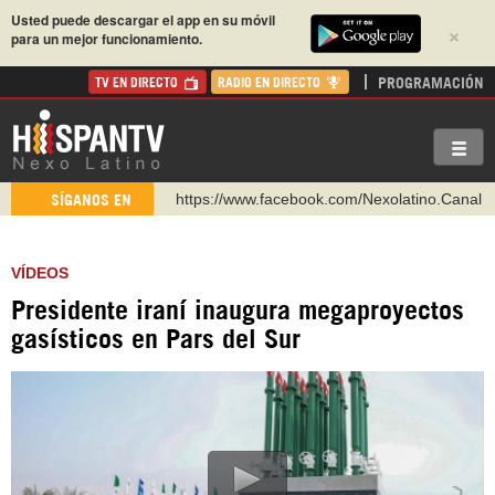
Usted puede descargar el app en su móvil
×
para un mejor funcionamiento.
PROGRAMACIÓN
TV EN DIRECTO
RADIO EN DIRECTO
https://www.facebook.com/Nexolatino.Canal
SÍGANOS EN
https://www.youtube.com/@nexo_latino
http://twitter.com/nexo_latino
VÍDEOS
https://t.me/hispantvcanal
Presidente iraní inaugura megaproyectos
https://urmedium.com/c/hispantv
gasísticos en Pars del Sur
WhatsApp y Viber: +98 921 79 29 404
Instagram como: hispan_tv