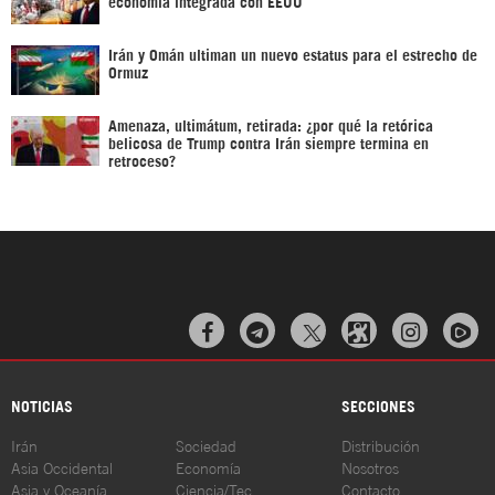
economía integrada con EEUU
Irán y Omán ultiman un nuevo estatus para el estrecho de
Ormuz
Amenaza, ultimátum, retirada: ¿por qué la retórica
belicosa de Trump contra Irán siempre termina en
retroceso?



NOTICIAS
SECCIONES
Irán
Sociedad
Distribución
Asia Occidental
Economía
Nosotros
Asia y Oceanía
Ciencia/Tec
Contacto