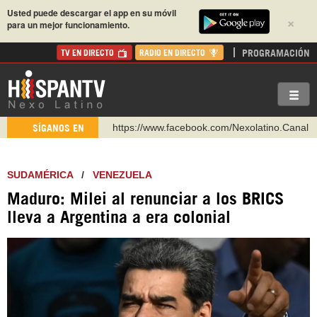
Usted puede descargar el app en su móvil
×
para un mejor funcionamiento.
PROGRAMACIÓN
TV EN DIRECTO
RADIO EN DIRECTO
https://www.facebook.com/Nexolatino.Canal
SÍGANOS EN
https://www.youtube.com/@nexo_latino
http://twitter.com/nexo_latino
SUDAMÉRICA
/
VENEZUELA
https://t.me/hispantvcanal
Maduro: Milei al renunciar a los BRICS
https://urmedium.com/c/hispantv
lleva a Argentina a era colonial
WhatsApp y Viber: +98 921 79 29 404
Instagram como: hispan_tv