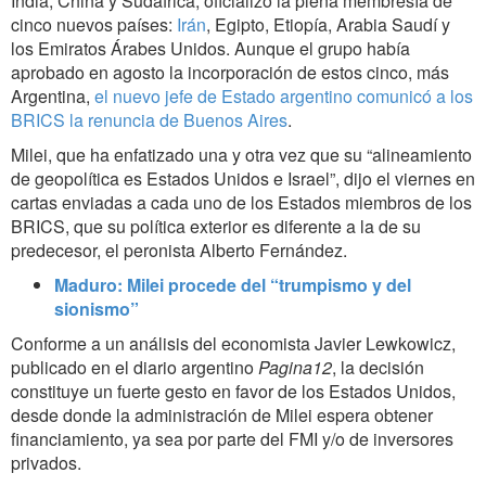
India, China y Sudáfrica, oficializó la plena membresía de
cinco nuevos países:
Irán
, Egipto, Etiopía, Arabia Saudí y
los Emiratos Árabes Unidos. Aunque el grupo había
aprobado en agosto la incorporación de estos cinco, más
Argentina,
el nuevo jefe de Estado argentino comunicó a los
BRICS la renuncia de Buenos Aires
.
Milei, que ha enfatizado una y otra vez que su “alineamiento
de geopolítica es Estados Unidos e Israel”, dijo el viernes en
cartas enviadas a cada uno de los Estados miembros de los
BRICS, que su política exterior es diferente a la de su
predecesor, el peronista Alberto Fernández.
Maduro: Milei procede del “trumpismo y del
sionismo”
Conforme a un análisis del economista Javier Lewkowicz,
publicado en el diario argentino
Pagina12
, la decisión
constituye un fuerte gesto en favor de los Estados Unidos,
desde donde la administración de Milei espera obtener
financiamiento, ya sea por parte del FMI y/o de inversores
privados.