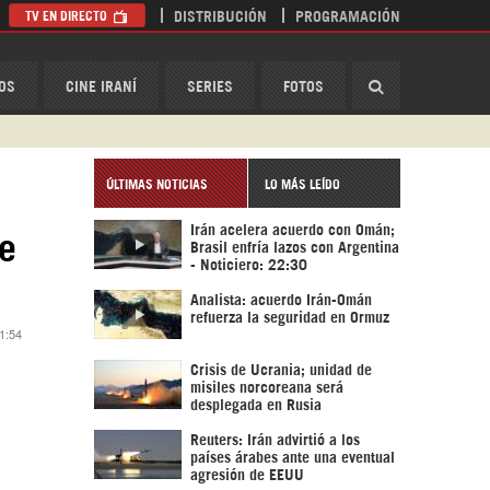
TV EN DIRECTO
DISTRIBUCIÓN
PROGRAMACIÓN
HispanTV
OS
CINE IRANÍ
SERIES
FOTOS
ÚLTIMAS NOTICIAS
LO MÁS LEÍDO
Irán acelera acuerdo con Omán;
de
Brasil enfría lazos con Argentina
- Noticiero: 22:30
Analista: acuerdo Irán-Omán
refuerza la seguridad en Ormuz
 1:54
Crisis de Ucrania; unidad de
misiles norcoreana será
desplegada en Rusia
Reuters: Irán advirtió a los
países árabes ante una eventual
agresión de EEUU