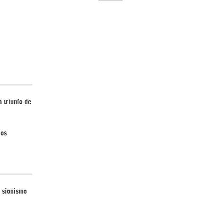
El Hombre eterno | Parte 2
 triunfo de
ios
CGRI de Irán asesta duros golpes a EEUU
con ataque simultáneo en Asia Occidental |
Detrás de la Razón
l sionismo