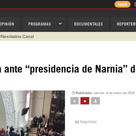
RADIO
OPINIÓN
PROGRAMAS
DOCUMENTALES
REPORTER
/Nexolatino.Canal
@nexo_latino
ino
a ante “presidencia de Narnia” 
ispantv
1 79 29 404
v
viernes, 6 de enero de 2023
Publicada:
•
A
A
Imprimir