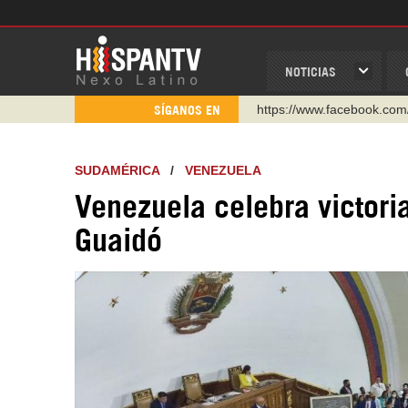
NOTICIAS
https://www.facebook.com
SÍGANOS EN
https://www.youtube.com/
http://twitter.com/nexo_lat
SUDAMÉRICA
/
VENEZUELA
https://t.me/hispantvcanal
Venezuela celebra victori
https://urmedium.com/c/h
WhatsApp y Viber: +98 92
Guaidó
Instagram como: hispan_t