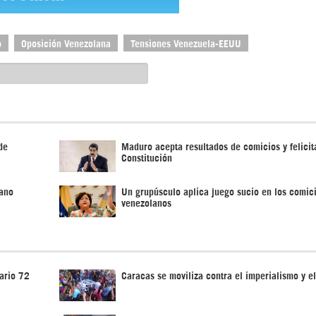
o
Oposición Venezolana
Tensiones Venezuela-EEUU
de
Maduro acepta resultados de comicios y felicita
Constitución
lano
Un grupúsculo aplica juego sucio en los comic
venezolanos
ario 72
Caracas se moviliza contra el imperialismo y e