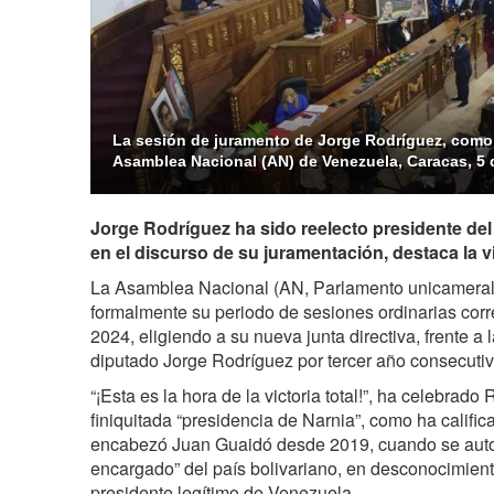
La sesión de juramento de Jorge Rodríguez, como
Asamblea Nacional (AN) de Venezuela, Caracas, 5 
Jorge Rodríguez ha sido reelecto presidente del
en el discurso de su juramentación, destaca la v
La Asamblea Nacional (AN, Parlamento unicameral)
formalmente su periodo de sesiones ordinarias cor
2024, eligiendo a su nueva junta directiva, frente a l
diputado Jorge Rodríguez por tercer año consecuti
“¡Esta es la hora de la victoria total!”, ha celebrado
finiquitada “presidencia de Narnia”, como ha calific
encabezó Juan Guaidó desde 2019, cuando se auto
encargado” del país bolivariano, en desconocimien
presidente legítimo de Venezuela.