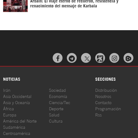
Arbaín: El viaje eterno de recuerdo, resistencia y
renacimiento del mensaje de Karbala



NOTICIAS
SECCIONES
Irán
Sociedad
Distribución
Asia Occidental
Economía
Nosotros
Asia y Oceanía
Ciencia/Tec
Contacto
África
Deporte
Programación
Europa
Salud
Rss
América del Norte
Cultura
Sudamérica
Centroamérica