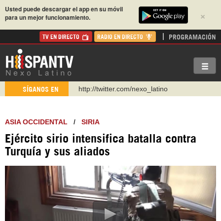
Usted puede descargar el app en su móvil
×
para un mejor funcionamiento.
PROGRAMACIÓN
TV EN DIRECTO
RADIO EN DIRECTO
https://t.me/hispantvcanal
SÍGANOS EN
https://urmedium.com/c/hispantv
WhatsApp y Viber: +98 921 79 29 404
ASIA OCCIDENTAL
/
SIRIA
Instagram como: hispan_tv
Ejército sirio intensifica batalla contra
https://www.facebook.com/Nexolatino.Canal
Turquía y sus aliados
https://www.youtube.com/@nexo_latino
http://twitter.com/nexo_latino