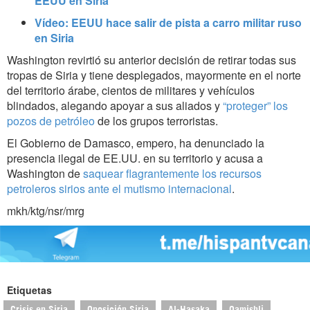
EEUU en Siria
Vídeo: EEUU hace salir de pista a carro militar ruso
en Siria
Washington revirtió su anterior decisión de retirar todas sus
tropas de Siria y tiene desplegados, mayormente en el norte
del territorio árabe, cientos de militares y vehículos
blindados, alegando apoyar a sus aliados y
“proteger” los
pozos de petróleo
de los grupos terroristas.
El Gobierno de Damasco, empero, ha denunciado la
presencia ilegal de EE.UU. en su territorio y acusa a
Washington de
saquear flagrantemente los recursos
petroleros sirios ante el mutismo internacional
.
mkh/ktg/nsr/mrg
Etiquetas
Crisis en Siria
Oposición Siria
Al-Hasaka
Qamishli