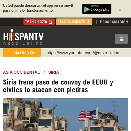
Usted puede descargar el app en su móvil
×
para un mejor funcionamiento.
PROGRAMACIÓN
TV EN DIRECTO
RADIO EN DIRECTO
https://www.youtube.com/@nexo_latino
SÍGANOS EN
http://twitter.com/nexo_latino
https://t.me/hispantvcanal
ASIA OCCIDENTAL
/
SIRIA
https://urmedium.com/c/hispantv
Siria frena paso de convoy de EEUU y
WhatsApp y Viber: +98 921 79 29 404
civiles lo atacan con piedras
Instagram como: hispan_tv
https://www.facebook.com/Nexolatino.Canal