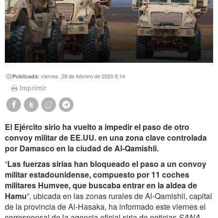
viernes, 28 de febrero de 2020 6:14
Publicada:
Imprimir
El Ejército sirio ha vuelto a impedir el paso de otro
convoy militar de EE.UU. en una zona clave controlada
por Damasco en la ciudad de Al-Qamishli.
“
Las fuerzas sirias han bloqueado el paso a un convoy
militar estadounidense, compuesto por 11 coches
militares Humvee, que buscaba entrar en la aldea de
Hamu
”, ubicada en las zonas rurales de Al-Qamishli, capital
de la provincia de Al-Hasaka, ha informado este viernes el
corresponsal de la agencia oficial siria de noticias
SANA
.