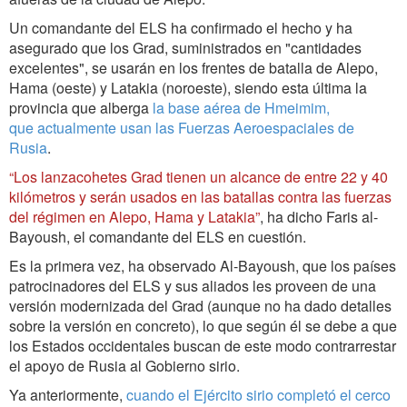
Un comandante del ELS ha confirmado el hecho y ha
asegurado que los Grad, suministrados en "cantidades
excelentes", se usarán en los frentes de batalla de Alepo,
Hama (oeste) y Latakia (noroeste), siendo esta última la
provincia que alberga
la base aérea de Hmeimim,
que actualmente usan las Fuerzas Aeroespaciales de
Rusia
.
“Los lanzacohetes Grad tienen un alcance de entre 22 y 40
kilómetros y serán usados en las batallas contra las fuerzas
del régimen en Alepo, Hama y Latakia”
, ha dicho Faris al-
Bayoush, el comandante del ELS en cuestión.
Es la primera vez, ha observado Al-Bayoush, que los países
patrocinadores del ELS y sus aliados les proveen de una
versión modernizada del Grad (aunque no ha dado detalles
sobre la versión en concreto), lo que según él se debe a que
los Estados occidentales buscan de este modo contrarrestar
el apoyo de Rusia al Gobierno sirio.
Ya anteriormente,
cuando el Ejército sirio completó el cerco