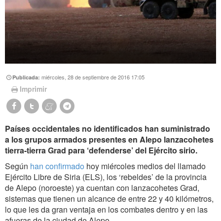
miércoles, 28 de septiembre de 2016 17:05
Publicada:
Imprimir
Países occidentales no identificados han suministrado
a los grupos armados presentes en Alepo lanzacohetes
tierra-tierra Grad para ‘defenderse’ del Ejército sirio.
Según
han confirmado
hoy miércoles medios del llamado
Ejército Libre de Siria (ELS), los ‘rebeldes’ de la provincia
de Alepo (noroeste) ya cuentan con lanzacohetes Grad,
sistemas que tienen un alcance de entre 22 y 40 kilómetros,
lo que les da gran ventaja en los combates dentro y en las
afueras de la ciudad de Alepo.