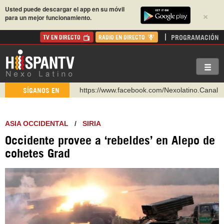
Usted puede descargar el app en su móvil
×
para un mejor funcionamiento.
PROGRAMACIÓN
TV EN DIRECTO
RADIO EN DIRECTO
https://www.facebook.com/Nexolatino.Canal
SÍGANOS EN
https://www.youtube.com/@nexo_latino
http://twitter.com/nexo_latino
ASIA OCCIDENTAL
/
SIRIA
https://t.me/hispantvcanal
Occidente provee a ‘rebeldes’ en Alepo de
https://urmedium.com/c/hispantv
cohetes Grad
WhatsApp y Viber: +98 921 79 29 404
Instagram como: hispan_tv