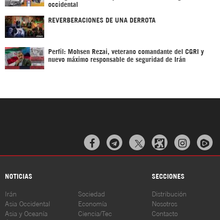
occidental
REVERBERACIONES DE UNA DERROTA
Perfil: Mohsen Rezai, veterano comandante del CGRI y
nuevo máximo responsable de seguridad de Irán



NOTICIAS
SECCIONES
Irán
Sociedad
Distribución
Asia Occidental
Economía
Nosotros
Asia y Oceanía
Ciencia/Tec
Contacto