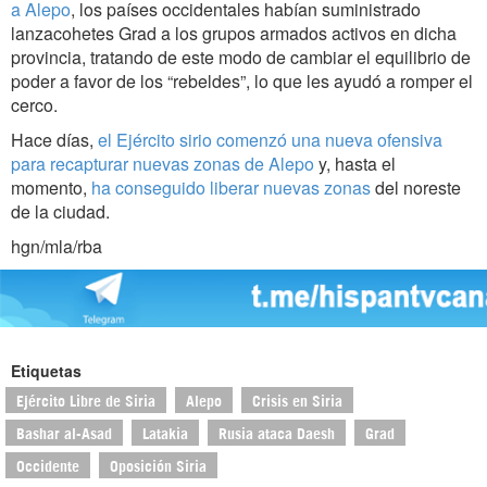
a Alepo
, los países occidentales habían suministrado
lanzacohetes Grad a los grupos armados activos en dicha
provincia, tratando de este modo de cambiar el equilibrio de
poder a favor de los “rebeldes”, lo que les ayudó a romper el
cerco.
Hace días,
el Ejército sirio comenzó una nueva ofensiva
para recapturar nuevas zonas de Alepo
y, hasta el
momento,
ha conseguido liberar nuevas zonas
del noreste
de la ciudad.
hgn/mla/rba
Etiquetas
Ejército Libre de Siria
Alepo
Crisis en Siria
Bashar al-Asad
Latakia
Rusia ataca Daesh
Grad
Occidente
Oposición Siria