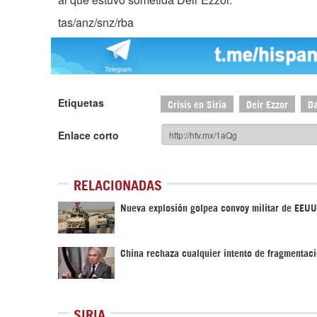
tas/anz/snz/rba
Etiquetas
Crisis en Siria
Deir Ezzor
D
Enlace corto
RELACIONADAS
Nueva explosión golpea convoy militar de EEUU
China rechaza cualquier intento de fragmentaci
SIRIA