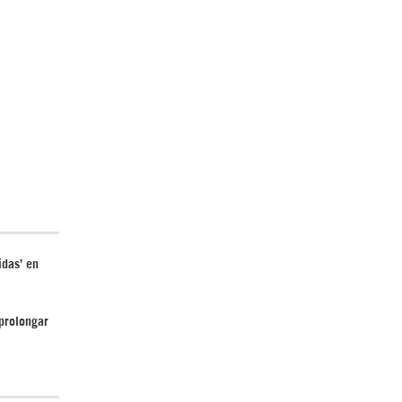
El Hombre eterno | Parte 2
CGRI de Irán asesta duros golpes a EEUU
idas’ en
con ataque simultáneo en Asia Occidental |
Detrás de la Razón
 prolongar