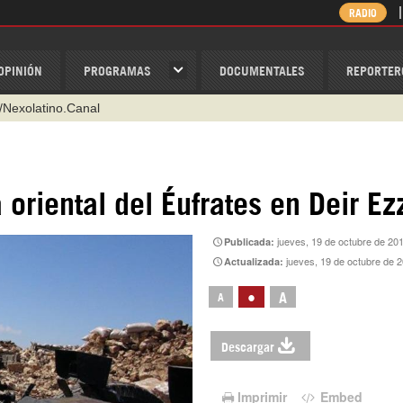
RADIO
OPINIÓN
PROGRAMAS
DOCUMENTALES
REPORTER
/Nexolatino.Canal
@nexo_latino
ino
a oriental del Éufrates en Deir Ez
ispantv
1 79 29 404
jueves, 19 de octubre de 20
Publicada:
v
jueves, 19 de octubre de 
Actualizada:
•
A
A
Descargar
Imprimir
Embed