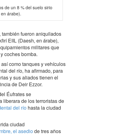
s de un 8 % del suelo sirio
, en árabe).
, también fueron aniquilados
firí EIIL (Daesh, en árabe),
equipamientos militares que
s y coches bomba.
, así como tanques y vehículos
ental del río, ha afirmado, para
rias y sus aliados tienen el
vincia de Deir Ezzor.
 del Éufrates se
 liberara de los terroristas de
ental del río
hasta la ciudad
erida ciudad
mbre, el asedio
de tres años