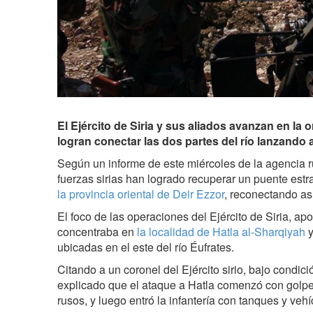
El Ejército de Siria y sus aliados avanzan en la or
logran conectar las dos partes del río lanzando a
Según un informe de este miércoles de la agencia r
fuerzas sirias han logrado recuperar un puente estra
la provincia oriental de Deir Ezzor
, reconectando así
El foco de las operaciones del Ejército de Siria, ap
concentraba en
la localidad de Hatla al-Sharqiyah
y
ubicadas en el este del río Éufrates.
Citando a un coronel del Ejército sirio, bajo condic
explicado que el ataque a Hatla comenzó con golpe
rusos, y luego entró la infantería con tanques y veh