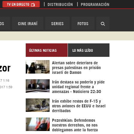
TV EN DIRECTO
DISTRIBUCIÓN
PROGRAMACIÓN
HispanTV
OS
CINE IRANÍ
SERIES
FOTOS
ÚLTIMAS NOTICIAS
LO MÁS LEÍDO
Alertan sobre deterioro de
zor
presas palestinas en prisión
israelí de Damon
17 1:16
Irán destaca su poderío y pide
2017 1:59
unidad regional frente a
amenazas - Noticiero 22:30
Irán exhibe restos de F-15 y
otros aviones de EEUU e Israel
derribados
Pezeshkian: Defendemos
nuestros derechos, no nos
doblegamos ante la fuerza