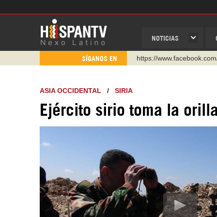
NOTICIAS
https://www.facebook.com
SÍGANOS EN
https://www.youtube.com/
http://twitter.com/nexo_lat
ASIA OCCIDENTAL
/
SIRIA
https://t.me/hispantvcanal
Ejército sirio toma la orill
https://urmedium.com/c/h
WhatsApp y Viber: +98 92
Instagram como: hispan_t