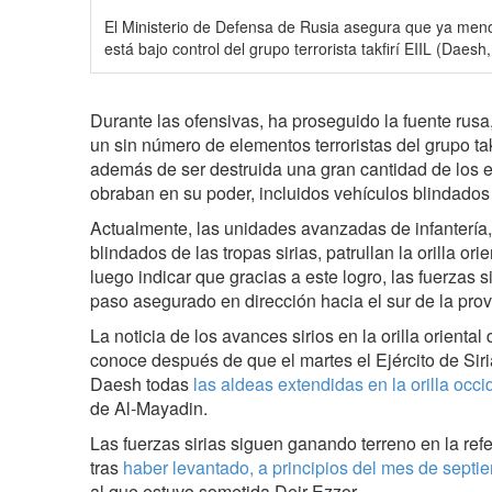
El Ministerio de Defensa de Rusia asegura que ya meno
está bajo control del grupo terrorista takfirí EIIL (Daesh
Durante las ofensivas, ha proseguido la fuente rusa
un sin número de elementos terroristas del grupo tak
además de ser destruida una gran cantidad de los 
obraban en su poder, incluidos vehículos blindado
Actualmente, las unidades avanzadas de infantería
blindados de las tropas sirias, patrullan la orilla ori
luego indicar que gracias a este logro, las fuerzas si
paso asegurado en dirección hacia el sur de la pro
La noticia de los avances sirios en la orilla oriental
conoce después de que el martes el Ejército de Siria
Daesh todas
las aldeas extendidas en la orilla occid
de Al-Mayadin.
Las fuerzas sirias siguen ganando terreno en la ref
tras
haber levantado, a principios del mes de septie
al que estuvo sometida Deir Ezzor.