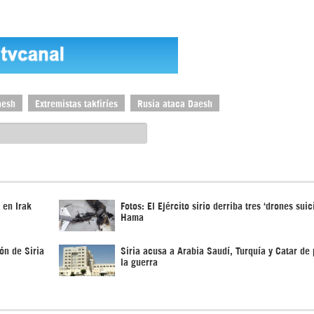
aesh
Extremistas takfiríes
Rusia ataca Daesh
 en Irak
Fotos: El Ejército sirio derriba tres ‘drones suic
Hama
ón de Siria
Siria acusa a Arabia Saudí, Turquía y Catar de
la guerra