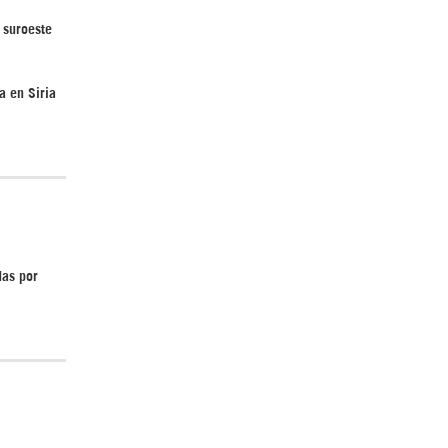
 suroeste
¿Cómo será el Golfo Pérsico sin EEUU?
a en Siria
Irán pide “tolerancia cero” ante ataques
contra instalaciones nucleares | Detrás de
das por
la Razón