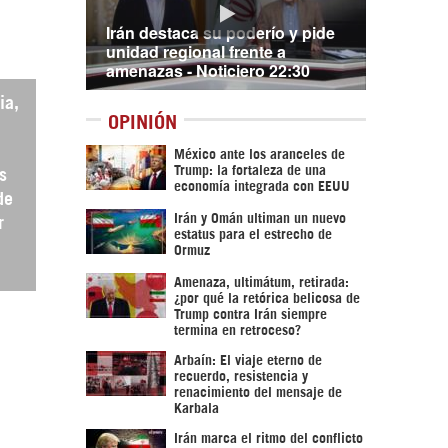
Irán destaca su poderío y pide
unidad regional frente a
amenazas - Noticiero 22:30
ia,
OPINIÓN
México ante los aranceles de
Trump: la fortaleza de una
s
economía integrada con EEUU
de
Irán y Omán ultiman un nuevo
r
estatus para el estrecho de
Ormuz
Amenaza, ultimátum, retirada:
¿por qué la retórica belicosa de
Trump contra Irán siempre
termina en retroceso?
Arbaín: El viaje eterno de
recuerdo, resistencia y
renacimiento del mensaje de
Karbala
Irán marca el ritmo del conflicto