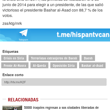
junio de 2014 para elegir a un presidente, de las que salió
victorioso el presidente Bashar al-Asad con 88,7 % de los
votos.
zss/ktg/mrk
Etiquetas
Crisis en Siria
Terroristas extranjeros de Daesh
Daesh
Frente Al-Nusra
Al-Qaeda
Oposición Siria
Bashar al-Asad
Enlace corto
RELACIONADAS
5000 iraquíes regresan a sus ciudades liberadas de