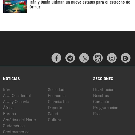
Irán y Omán ultiman un nuevo estatus para el estrecho de
Ormuz



NOTICIAS
SECCIONES
Irán
Sociedad
Distribución
Asia Occidental
Economía
Nosotros
Asia y Oceanía
Ciencia/Tec
Contacto
África
Deporte
Programación
Europa
Salud
Rss
América del Norte
Cultura
Sudamérica
Centroamérica