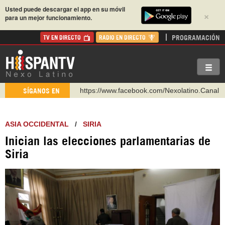
Usted puede descargar el app en su móvil
×
para un mejor funcionamiento.
PROGRAMACIÓN
TV EN DIRECTO
RADIO EN DIRECTO
https://www.facebook.com/Nexolatino.Canal
SÍGANOS EN
https://www.youtube.com/@nexo_latino
http://twitter.com/nexo_latino
ASIA OCCIDENTAL
/
SIRIA
https://t.me/hispantvcanal
Inician las elecciones parlamentarias de
https://urmedium.com/c/hispantv
Siria
WhatsApp y Viber: +98 921 79 29 404
Instagram como: hispan_tv