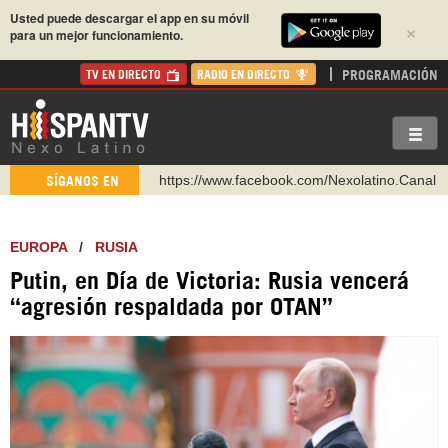
Usted puede descargar el app en su móvil
×
para un mejor funcionamiento.
PROGRAMACIÓN
TV EN DIRECTO
RADIO EN DIRECTO
https://www.facebook.com/Nexolatino.Canal
SÍGANOS EN
https://www.youtube.com/@nexo_latino
http://twitter.com/nexo_latino
EUROPA
/
RUSIA
https://t.me/hispantvcanal
Putin, en Día de Victoria: Rusia vencerá
https://urmedium.com/c/hispantv
“agresión respaldada por OTAN”
WhatsApp y Viber: +98 921 79 29 404
Instagram como: hispan_tv