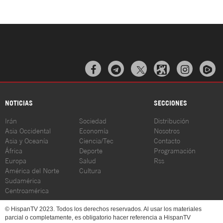



NOTICIAS
SECCIONES
Irán
Sociedad
Distribución
Asia Occidental
Economía
Nosotros
Asia y Oceanía
Ciencia/Tec
Contacto
África
Deporte
Programación
Europa
Salud
Rss
América del Norte
Cultura
Sudamérica
Centroamérica
© HispanTV 2023. Todos los derechos reservados. Al usar los materiales
parcial o completamente, es obligatorio hacer referencia a HispanTV