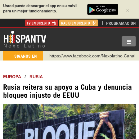
Usted puede descargar el app en su móvil
×
para un mejor funcionamiento.
PROGRAMACIÓN
TV EN DIRECTO
RADIO EN DIRECTO
https://www.facebook.com/Nexolatino.Canal
https://www.youtube.com/@nexo_latino
SÍGANOS EN
http://twitter.com/nexo_latino
https://t.me/hispantvcanal
EUROPA
/
RUSIA
https://urmedium.com/c/hispantv
Rusia reitera su apoyo a Cuba y denuncia
WhatsApp y Viber: +98 921 79 29 404
bloqueo injusto de EEUU
Instagram como: hispan_tv