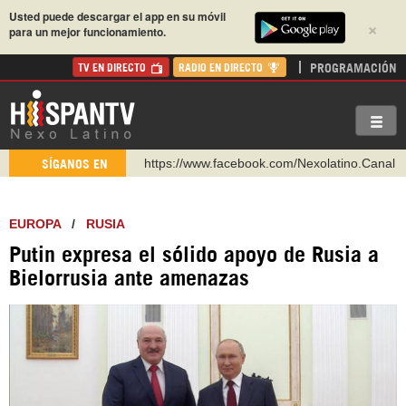
Usted puede descargar el app en su móvil
×
para un mejor funcionamiento.
PROGRAMACIÓN
TV EN DIRECTO
RADIO EN DIRECTO
https://www.facebook.com/Nexolatino.Canal
SÍGANOS EN
https://www.youtube.com/@nexo_latino
http://twitter.com/nexo_latino
EUROPA
/
RUSIA
https://t.me/hispantvcanal
Putin expresa el sólido apoyo de Rusia a
https://urmedium.com/c/hispantv
Bielorrusia ante amenazas
WhatsApp y Viber: +98 921 79 29 404
Instagram como: hispan_tv