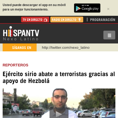
Usted puede descargar el app en su móvil
×
para un mejor funcionamiento.
PROGRAMACIÓN
TV EN DIRECTO
RADIO EN DIRECTO
http://twitter.com/nexo_latino
SÍGANOS EN
https://t.me/hispantvcanal
https://urmedium.com/c/hispantv
REPORTEROS
WhatsApp y Viber: +98 921 79 29 404
Ejército sirio abate a terroristas gracias al
Instagram como: hispan_tv
apoyo de Hezbolá
https://www.facebook.com/Nexolatino.Canal
https://www.youtube.com/@nexo_latino