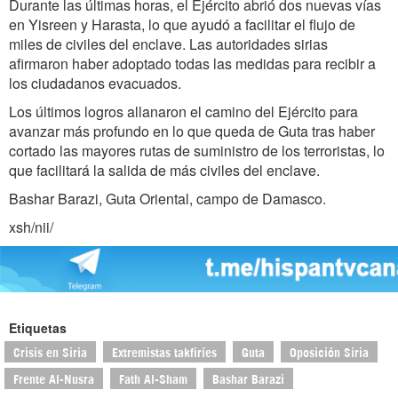
Durante las últimas horas, el Ejército abrió dos nuevas vías
en Yisreen y Harasta, lo que ayudó a facilitar el flujo de
miles de civiles del enclave. Las autoridades sirias
afirmaron haber adoptado todas las medidas para recibir a
los ciudadanos evacuados.
Los últimos logros allanaron el camino del Ejército para
avanzar más profundo en lo que queda de Guta tras haber
cortado las mayores rutas de suministro de los terroristas, lo
que facilitará la salida de más civiles del enclave.
Bashar Barazi, Guta Oriental, campo de Damasco.
xsh/nii/
Etiquetas
Crisis en Siria
Extremistas takfiríes
Guta
Oposición Siria
Frente Al-Nusra
Fath Al-Sham
Bashar Barazi