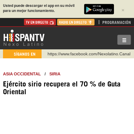
Usted puede descargar el app en su móvil
×
para un mejor funcionamiento.
PROGRAMACIÓN
TV EN DIRECTO
RADIO EN DIRECTO
https://www.facebook.com/Nexolatino.Canal
SÍGANOS EN
https://www.youtube.com/@nexo_latino
http://twitter.com/nexo_latino
ASIA OCCIDENTAL
/
SIRIA
https://t.me/hispantvcanal
Ejército sirio recupera el 70 % de Guta
https://urmedium.com/c/hispantv
Oriental
WhatsApp y Viber: +98 921 79 29 404
Instagram como: hispan_tv