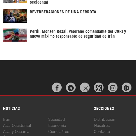
occidental
REVERBERACIONES DE UNA DERROTA
Perfil: Mohsen Rezai, veterano comandante del CGRI y
nuevo máximo responsable de seguridad de Irán



NOTICIAS
SECCIONES
Irán
Sociedad
Distribución
Asia Occidental
Economía
Nosotros
Asia y Oceanía
Ciencia/Tec
Contacto