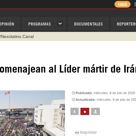
RADIO
OPINIÓN
PROGRAMAS
DOCUMENTALES
REPORTER
@nexo_latino
ino
ispantv
omenajean al Líder mártir de Irá
1 79 29 404
v
/Nexolatino.Canal
miércoles, 8 de julio de 2026
Publicada:
miércoles, 8 de julio de 20
Actualizada:
•
A
A
Imprimir