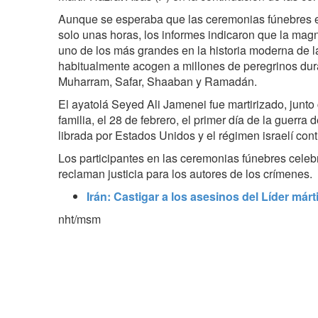
Aunque se esperaba que las ceremonias fúnebres e
solo unas horas, los informes indicaron que la magni
uno de los más grandes en la historia moderna de 
habitualmente acogen a millones de peregrinos dur
Muharram, Safar, Shaaban y Ramadán.
El ayatolá Seyed Ali Jamenei fue martirizado, junt
familia, el 28 de febrero, el primer día de la guerra 
librada por Estados Unidos y el régimen israelí contr
Los participantes en las ceremonias fúnebres celebr
reclaman justicia para los autores de los crímenes.
Irán: Castigar a los asesinos del Líder már
nht/msm