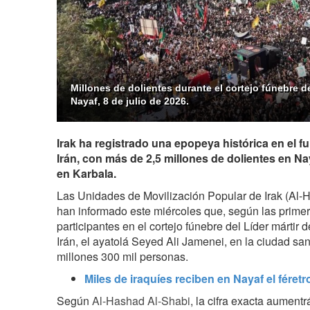
Millones de dolientes durante el cortejo fúnebre de
Nayaf, 8 de julio de 2026.
Irak ha registrado una epopeya histórica en el fu
Irán, con más de 2,5 millones de dolientes en N
en Karbala.
Las Unidades de Movilización Popular de Irak (Al-
han informado este miércoles que, según las primera
participantes en el cortejo fúnebre del Líder mártir 
Irán, el ayatolá Seyed Ali Jamenei, en la ciudad sa
millones 300 mil personas.
Miles de iraquíes reciben en Nayaf el féretro
Según
Al-Hashad Al-Shabi
, la cifra exacta aument