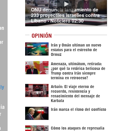
ONU denuncia lanzamiento de
233 proyectiles israelíes contra
Líbano - Noticiero 02:30
en
OPINIÓN
er
Irán y Omán ultiman un nuevo
estatus para el estrecho de
Ormuz
Amenaza, ultimátum, retirada:
¿por qué la retórica belicosa de
Trump contra Irán siempre
termina en retroceso?
Arbaín: El viaje eterno de
ly
recuerdo, resistencia y
renacimiento del mensaje de
Karbala
cia
Irán marca el ritmo del conflicto
r
a
Cómo los ataques de represalia