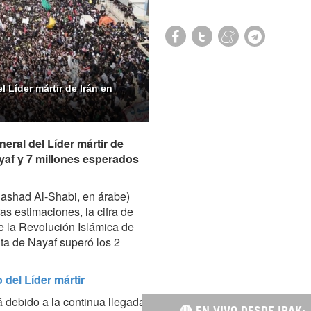
l Líder mártir de Irán en
neral del Líder mártir de
ayaf y 7 millones esperados
Hashad Al-Shabi, en árabe)
s estimaciones, la cifra de
de la Revolución Islámica de
nta de Nayaf superó los 2
 del Líder mártir
rá debido a la continua llegada
🔴 EN VIVO DESDE IRAK: