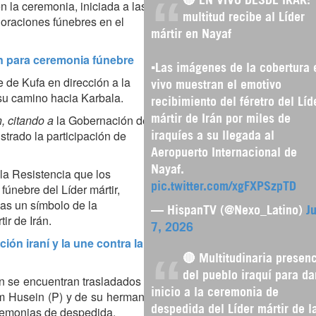
n la ceremonia, iniciada a las
multitud recibe al Líder
 oraciones fúnebres en el
mártir en Nayaf
rán para ceremonia fúnebre
▪️Las imágenes de la cobertura 
e de Kufa en dirección a la
vivo muestran el emotivo
 su camino hacia Karbala.
recibimiento del féretro del Líd
, citando a
la Gobernación de
mártir de Irán por miles de
trado la participación de
iraquíes a su llegada al
Aeropuerto Internacional de
Nayaf.
la Resistencia que los
únebre del Líder mártir,
pic.twitter.com/xgFXPSzpTD
as un símbolo de la
— HispanTV (@Nexo_Latino)
Ju
ir de Irán.
7, 2026
ción iraní y la une contra la
🔴 Multitudinaria presen
del pueblo iraquí para da
han se encuentran trasladados a
inicio a la ceremonia de
am Husein (P) y de su hermano
eremonias de despedida.
despedida del Líder mártir de l