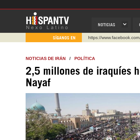
NOTICIAS
https://www.youtube.com/
SÍGANOS EN
http://twitter.com/nexo_lat
https://t.me/hispantvcanal
NOTICIAS DE IRÁN
/
POLÍTICA
https://urmedium.com/c/h
2,5 millones de iraquíes h
WhatsApp y Viber: +98 92
Nayaf
Instagram como: hispan_t
https://www.facebook.com