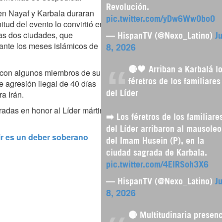
Revolución.
n Nayaf y Karbala duraran
pic.twitter.com/yDw6WwOboO
tud del evento lo convirtió en
las dos ciudades, que
— HispanTV (@Nexo_Latino)
Ju
ante los meses islámicos de
8, 2026
🔴🖤 Arriban a Karbalá l
o con algunos miembros de su
de agresión ilegal de 40 días
féretros de los familiares
a Irán.
del Líder
adas en honor al Líder mártir
➡️ Los féretros de los familiare
del Líder arribaron al mausoleo
tir es un deber soberano
del Imam Husein (P), en la
ciudad sagrada de Karbala.
pic.twitter.com/4EIRSoh3X6
— HispanTV (@Nexo_Latino)
Ju
8, 2026
🔴 Multitudinaria presen