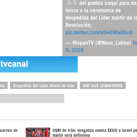
del pueblo iraquí para da
inicio a la ceremonia de
despedida del Líder mártir de l
Revolución.
pic.twitter.com/yDw6WwOboO
— HispanTV (@Nexo_Latino)
Ju
8, 2026
ala
Despedida del Líder Mártir de Irán
HAY QUE LEVANTARSE
“carece de
CGRI de Irán: venganza contra EEUU e Israel po
mártir será definitiva