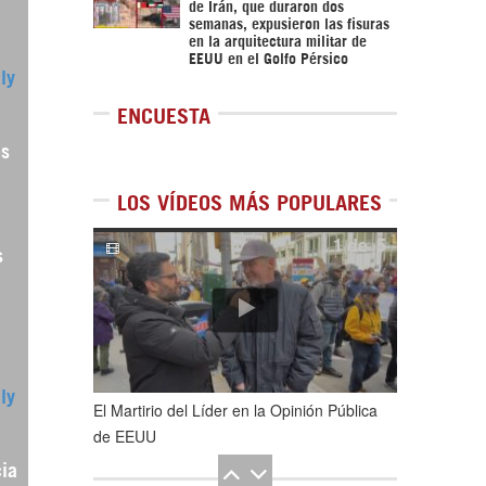
de Irán, que duraron dos
semanas, expusieron las fisuras
en la arquitectura militar de
EEUU en el Golfo Pérsico
ly
ENCUESTA
os
LOS VÍDEOS MÁS POPULARES
1
de
5
s
ly
El Martirio del Líder en la Opinión Pública
de EEUU
cia