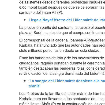
de asistentes desde diferentes provincias iraquíes e
6:00 (horal local) después de que se celebraran las
santuario del Imam Ali (P).
Llega a Nayaf féretro del Líder mártir de I
La procesión partió del santuario, atravesó el puent
plaza al-Sadrin, antes de que el cuerpo continuara
El corresponsal de la cadena libanesa
Al-Mayadeen
Karbala, ha anunciado que las autoridades han regis
siete millones personas en duelo en esta ciudad.
Entre las banderas de Irán y de los movimientos de 
ciudadanos iraquíes portaban durante la ceremonia f
también destacaban las banderas rojas, considerad
reivindicación de la sangre derramada del Líder márt
‘La sangre del Líder mártir despierta a la na
tiranía’
Los féretros de la familia del Líder mártir de Irán 
Karbala para ser llevados a los santuarios del Im
mártir Hazrat Abás (P) en la continuación de las c