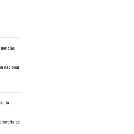
Irán pide “tolerancia cero” ante ataques
contra instalaciones nucleares | Detrás de
la Razón
 noticias
ión nacional
¿Cómo será el Golfo Pérsico sin EEUU?
 de la
piratería de