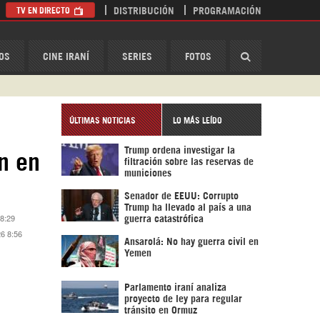
TV EN DIRECTO
DISTRIBUCIÓN
PROGRAMACIÓN
HispanTV
OS
CINE IRANÍ
SERIES
FOTOS
ÚLTIMAS NOTICIAS
LO MÁS LEÍDO
Trump ordena investigar la
n en
filtración sobre las reservas de
municiones
Senador de EEUU: Corrupto
Trump ha llevado al país a una
 8:29
guerra catastrófica
26 8:56
Ansarolá: No hay guerra civil en
Yemen
Parlamento iraní analiza
proyecto de ley para regular
tránsito en Ormuz