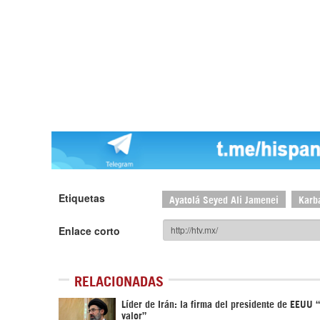
Etiquetas
Ayatolá Seyed Ali Jamenei
Karb
Enlace corto
RELACIONADAS
Líder de Irán: la firma del presidente de EEUU 
valor”