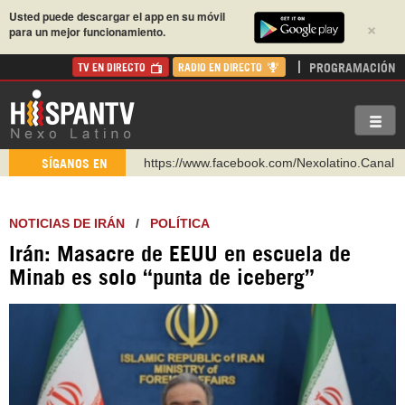
Usted puede descargar el app en su móvil
×
para un mejor funcionamiento.
PROGRAMACIÓN
TV EN DIRECTO
RADIO EN DIRECTO
https://www.facebook.com/Nexolatino.Canal
SÍGANOS EN
https://www.youtube.com/@nexo_latino
http://twitter.com/nexo_latino
NOTICIAS DE IRÁN
/
POLÍTICA
https://t.me/hispantvcanal
Irán: Masacre de EEUU en escuela de
https://urmedium.com/c/hispantv
Minab es solo “punta de iceberg”
WhatsApp y Viber: +98 921 79 29 404
Instagram como: hispan_tv