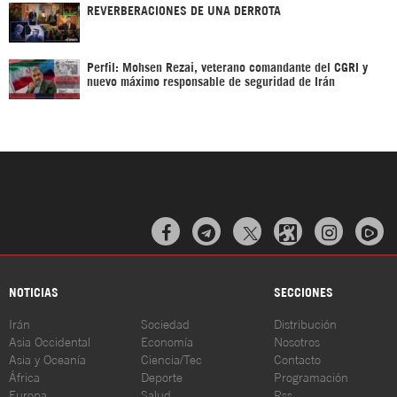
REVERBERACIONES DE UNA DERROTA
Perfil: Mohsen Rezai, veterano comandante del CGRI y
nuevo máximo responsable de seguridad de Irán



NOTICIAS
SECCIONES
Irán
Sociedad
Distribución
Asia Occidental
Economía
Nosotros
Asia y Oceanía
Ciencia/Tec
Contacto
África
Deporte
Programación
Europa
Salud
Rss