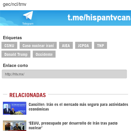
gec/ncl/tmv
Etiquetas
CSNU
Caso nuclear iraní
AIEA
JCPOA
TNP
Donald Trump
Occidente
Enlace corto
RELACIONADAS
Canciller: Irán es el mercado más seguro para actividades
económicas
‘EEUU, preocupado por desarrollo de Irán tras pacto
nuclear’