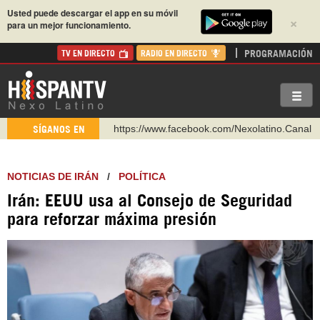
Usted puede descargar el app en su móvil
×
para un mejor funcionamiento.
PROGRAMACIÓN
TV EN DIRECTO
RADIO EN DIRECTO
https://www.facebook.com/Nexolatino.Canal
SÍGANOS EN
https://www.youtube.com/@nexo_latino
http://twitter.com/nexo_latino
NOTICIAS DE IRÁN
/
POLÍTICA
https://t.me/hispantvcanal
Irán: EEUU usa al Consejo de Seguridad
https://urmedium.com/c/hispantv
para reforzar máxima presión
WhatsApp y Viber: +98 921 79 29 404
Instagram como: hispan_tv