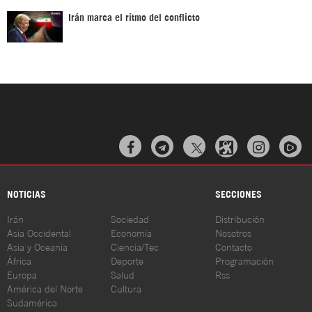
Irán marca el ritmo del conflicto



NOTICIAS
SECCIONES
Irán
Sociedad
Distribución
Asia Occidental
Economía
Nosotros
Asia y Oceanía
Ciencia/Tec
Contacto
África
Deporte
Programación
Europa
Salud
Rss
América del Norte
Cultura
Sudamérica