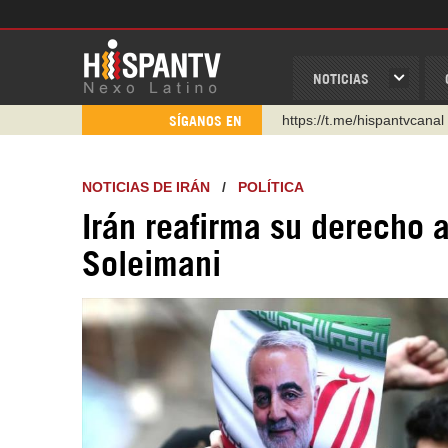
NOTICIAS
https://urmedium.com/c/h
SÍGANOS EN
WhatsApp y Viber: +98 92
Instagram como: hispan_t
NOTICIAS DE IRÁN
/
POLÍTICA
https://www.facebook.com
Irán reafirma su derecho 
https://www.youtube.com/
Soleimani
http://twitter.com/nexo_lat
https://t.me/hispantvcanal