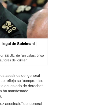
 ilegal de Soleimani |
por EE.UU. de “un catastrófico
 autores del crimen.
los asesinos del general
que refleja su “compromiso
ento del estado de derecho”,
án ha manifestado
s.
troz asesinato” del general