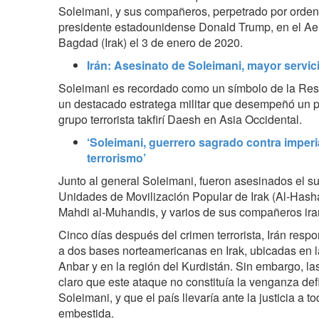
Soleimani, y sus compañeros, perpetrado por orden
presidente estadounidense Donald Trump, en el Aer
Bagdad (Irak) el 3 de enero de 2020.
Irán: Asesinato de Soleimani, mayor servic
Soleimani es recordado como un símbolo de la Resis
un destacado estratega militar que desempeñó un pa
grupo terrorista takfirí Daesh en Asia Occidental.
‘Soleimani, guerrero sagrado contra imperi
terrorismo’
Junto al general Soleimani, fueron asesinados el 
Unidades de Movilización Popular de Irak (Al-Hash
Mahdi al-Muhandis, y varios de sus compañeros iran
Cinco días después del crimen terrorista, Irán resp
a dos bases norteamericanas en Irak, ubicadas en la
Anbar y en la región del Kurdistán. Sin embargo, la
claro que este ataque no constituía la venganza defi
Soleimani, y que el país llevaría ante la justicia a 
embestida.