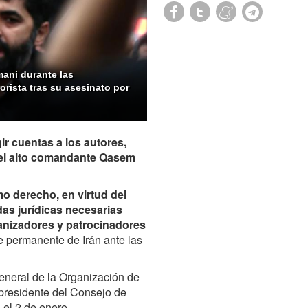
mani durante las
rista tras su asesinato por
ir cuentas a los autores,
del alto comandante Qasem
mo derecho, en virtud del
das jurídicas necesarias
ganizadores y patrocinadores
te permanente de Irán ante las
 general de la Organización de
 presidente del Consejo de
el 2 de enero.