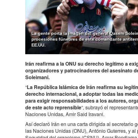
La gente porta la imagen del general Qasem Solei
procesiones fúnebres de este comandante antiterro
EE.UU.
Irán reafirma a la ONU su derecho legítimo a exig
organizadores y patrocinadores del asesinato 
Soleimani.
“
La República Islámica de Irán reafirma su legíti
derecho internacional, a adoptar todas las medi
para exigir responsabilidades a los autores, or
de este acto reprensible
”, subrayó el representan
Naciones Unidas, Amir Said Iravani.
Así declaró Irán en una carta dirigida al secretario
las Naciones Unidas (ONU), António Guterres, y al
Seguridad del organismo (CSNU), Amar Bendjama, 