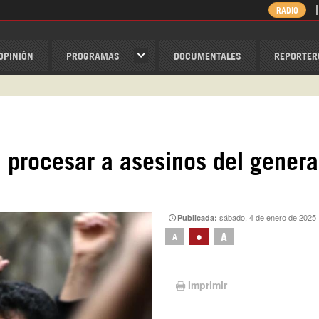
RADIO
OPINIÓN
PROGRAMAS
DOCUMENTALES
REPORTER
ispantv
1 79 29 404
v
/Nexolatino.Canal
a procesar a asesinos del genera
@nexo_latino
ino
sábado, 4 de enero de 2025
Publicada:
•
A
A
Imprimir