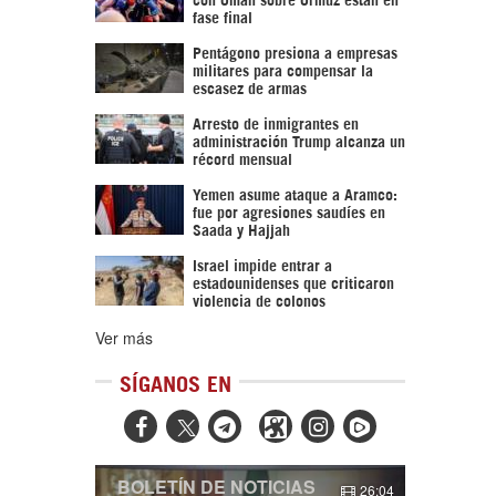
fase final
Pentágono presiona a empresas
militares para compensar la
escasez de armas
Arresto de inmigrantes en
administración Trump alcanza un
récord mensual
Yemen asume ataque a Aramco:
fue por agresiones saudíes en
Saada y Hajjah
Israel impide entrar a
estadounidenses que criticaron
violencia de colonos
Ver más
SÍGANOS EN



BOLETÍN DE NOTICIAS
26:04