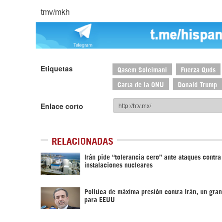
tmv/mkh
Etiquetas
Qasem Soleimani
Fuerza Quds
Carta de la ONU
Donald Trump
Enlace corto
RELACIONADAS
Irán pide “tolerancia cero” ante ataques contra
instalaciones nucleares
Política de máxima presión contra Irán, un gran
para EEUU