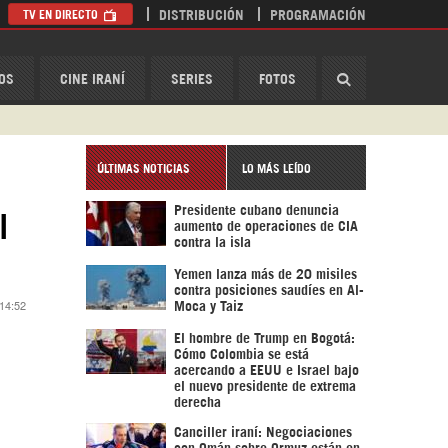
TV EN DIRECTO
DISTRIBUCIÓN
PROGRAMACIÓN
HispanTV
OS
CINE IRANÍ
SERIES
FOTOS
ÚLTIMAS NOTICIAS
LO MÁS LEÍDO
Presidente cubano denuncia
l
aumento de operaciones de CIA
contra la isla
Yemen lanza más de 20 misiles
contra posiciones saudíes en Al-
 14:52
Moca y Taiz
El hombre de Trump en Bogotá:
Cómo Colombia se está
acercando a EEUU e Israel bajo
el nuevo presidente de extrema
derecha
Canciller iraní: Negociaciones
con Omán sobre Ormuz están en